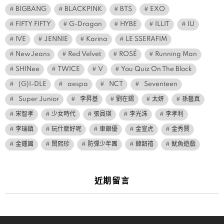
BIGBANG
BLACKPINK
BTS
EXO
FIFTY FIFTY
G-Dragon
HYBE
ILLIT
IU
IVE
JENNIE
Karina
LE SSERAFIM
NewJeans
Red Velvet
ROSÉ
Running Man
SHINee
TWICE
V
You Quiz On The Block
(G)I-DLE
aespa
NCT
Seventeen
Super Junior
李昇基
劉在錫
太妍
孫藝真
宋智孝
少女時代
張員瑛
李光洙
李孝利
李瑞鎮
玩什麼好呢
車銀優
金宣虎
金秀賢
金鍾國
閔熙珍
防彈少年團
韓韶禧
魷魚遊戲
近期留言