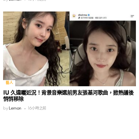
藝人
IU 久違曬近況！背景音樂選前男友張基河歌曲，掀熱議後
悄悄移除
by
Lemon
16小時之前