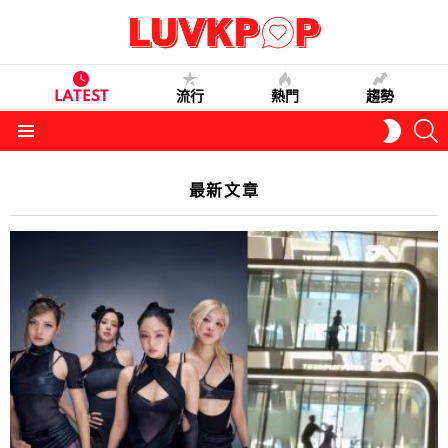
LATEST
流行
熱門
趨勢
S
SWITC
SKIN
Menu
最新文章