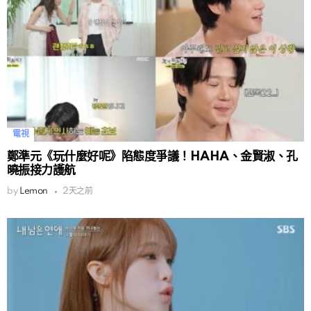
電視
鄭準元《玩什麼好呢》陷態度爭議！HAHA、金賢淑、孔
曉振接力護航
by
Lemon
2天之前