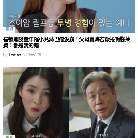
電視
崔叡娜談童年罹小兒淋巴瘤淚崩！父母賣海苔飯捲籌醫藥
費：都是我的錯
by
Lemon
3天之前
電影