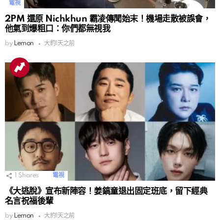
電視
2PM 還原 Nichkhun 霸凌傳聞始末！機場走散被誤會，
他氣到爆粗口：你們都無視我
by
Lemon
大約1天之前
1
Shares
電視
《大逃脫》宣布新陣容！姜鎬童退出固定班底，留下經典
名言祝福後輩
by
Lemon
大約1天之前