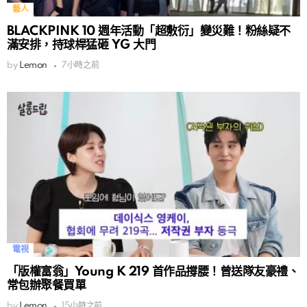
藝人
BLACKPINK 10 週年活動「超敷衍」變災難！粉絲疑不
滿安排，持球桿猛砸 YG 大門
by
Lemon
7小時之前
電視
「版權富翁」Young K 219 首作品撐腰！曾送隊友豪禮、
常包辦聚餐買單
by
Lemon
15小時之前