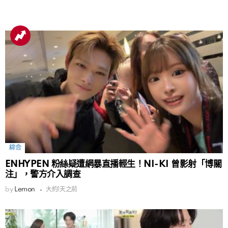
綜合
ENHYPEN 粉絲疑遭網暴直播輕生！NI-KI 曾影射「博關
注」，警方介入調查
by
Lemon
大約1天之前