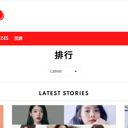
ZZES
民調
排行
LATEST STORIES