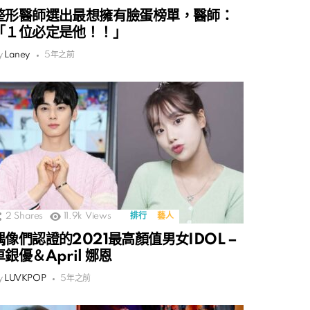
整形醫師選出最想擁有臉蛋榜單，醫師：
「１位必定是他！！」
y
Laney
5年之前
2
Shares
11.9k
Views
排行
藝人
偶像們認證的2021最高顏值男女IDOL –
車銀優＆April 娜恩
y
LUVKPOP
5年之前