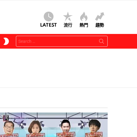
LATEST
流行
熱門
趨勢
Search
SWITCH
for:
SKIN