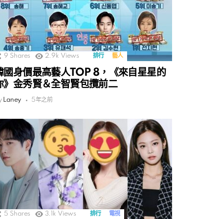
9
Shares
2.9k
Views
排行
藝人
韓國身價最高藝人TOP 8，《來自星星的
你》金秀賢＆全智賢包攬前二
y
Laney
5年之前
5
Shares
3.1k
Views
排行
電視