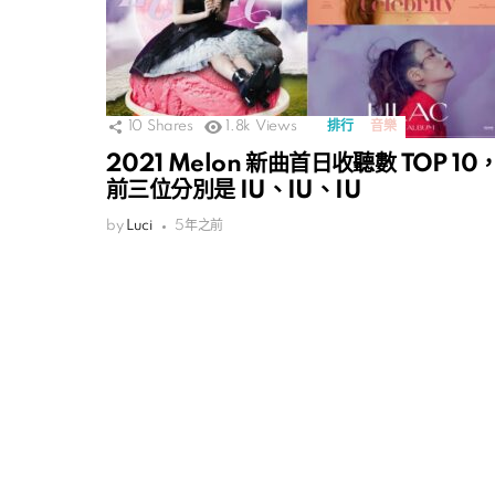
10
Shares
1.8k
Views
排行
音樂
2021 Melon 新曲首日收聽數 TOP 10
前三位分別是 IU、IU、IU
by
Luci
5年之前