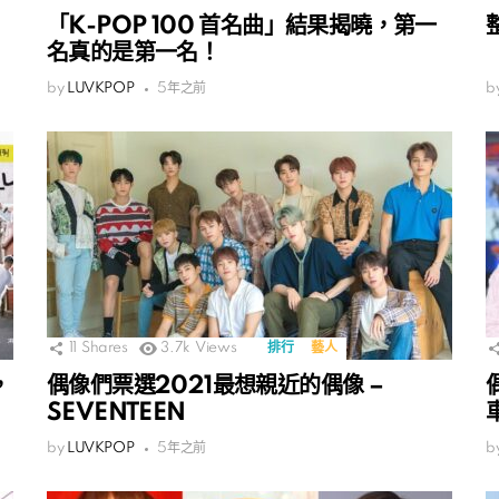
「K-POP 100 首名曲」結果揭曉，第一
名真的是第一名！
by
LUVKPOP
5年之前
b
11
Shares
3.7k
Views
排行
藝人
，
偶像們票選2021最想親近的偶像 –
SEVENTEEN
by
LUVKPOP
5年之前
b