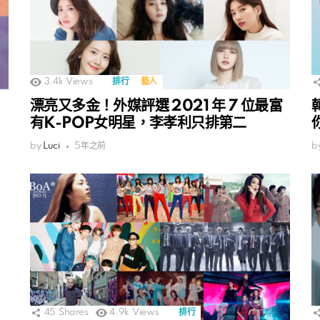
3.4k
Views
排行
藝人
，
漂亮又多金！外媒評選 2021 年 7 位最富
有K-POP女明星，李孝利只排第二
by
Luci
5年之前
b
45
Shares
4.9k
Views
排行