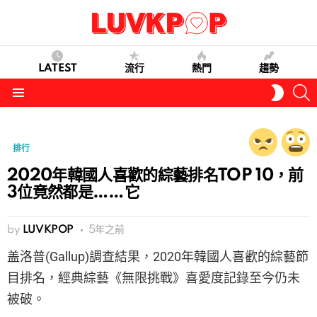
LATEST
流行
熱門
趨勢
S
SWITC
SKIN
Menu
排行
2020年韓國人喜歡的綜藝排名TOP 10，前
3位竟然都是……它
by
LUVKPOP
5年之前
盖洛普(Gallup)調查結果，2020年韓國人喜歡的綜藝節
目排名，經典綜藝《無限挑戰》喜愛度記錄至今仍未
被破。