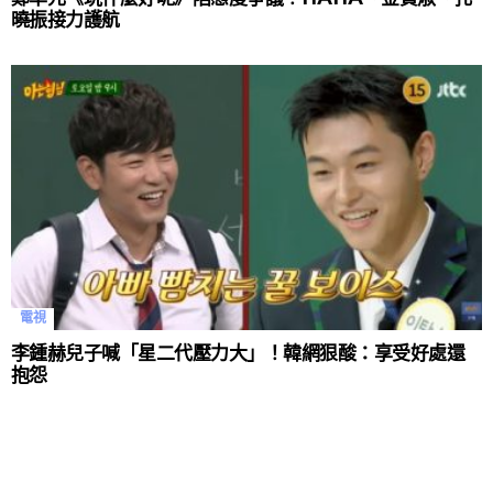
曉振接力護航
電視
李鍾赫兒子喊「星二代壓力大」！韓網狠酸：享受好處還
抱怨