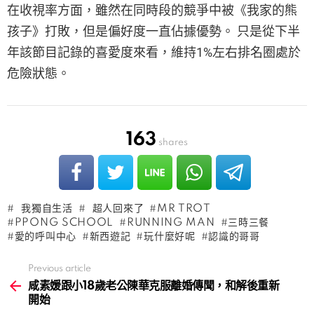
在收視率方面，雖然在同時段的競爭中被《我家的熊
孩子》打敗，但是偏好度一直佔據優勢。 只是從下半
年該節目記錄的喜愛度來看，維持1%左右排名圈處於
危險狀態。
163
shares
我獨自生活
超人回來了
MR TROT
PPONG SCHOOL
RUNNING MAN
三時三餐
愛的呼叫中心
新西遊記
玩什麼好呢
認識的哥哥
Previous article
See
more
咸素媛跟小18歲老公陳華克服離婚傳聞，和解後重新
開始