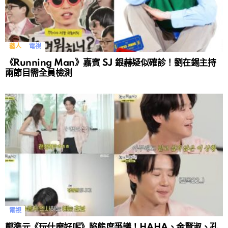
藝人
電視
《Running Man》嘉賓 SJ 銀赫疑似確診！劉在錫主持
兩節目需全員檢測
電視
鄭準元《玩什麼好呢》陷態度爭議！HAHA、金賢淑、孔