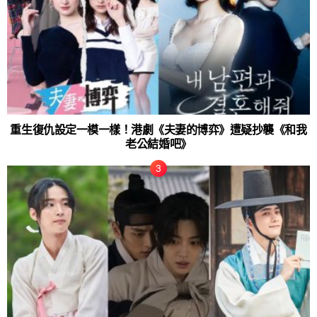
重生復仇設定一模一樣！港劇《夫妻的博弈》遭疑抄襲《和我
老公結婚吧》