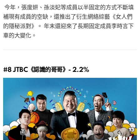
今年，張度妍、孫淡妃等成員以半固定的方式不斷填
補現有成員的空缺，還推出了衍生網絡綜藝《女人們
的隱秘派對》。 年末還迎來了長期固定成員李時言下
車的大變化。
#8
JTBC《認識的哥哥》- 2.2%