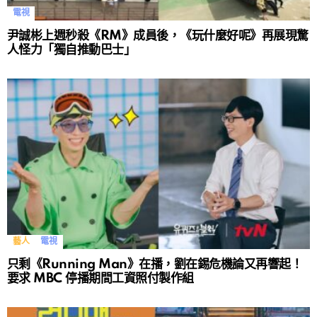
電視
尹誠彬上週秒殺《RM》成員後，《玩什麼好呢》再展現驚
人怪力「獨自推動巴士」
藝人
電視
只剩《Running Man》在播，劉在錫危機論又再響起！
要求 MBC 停播期間工資照付製作組