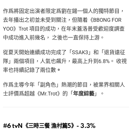
作爲將固定出演者限定爲劉在鍚一個人的獨特節目，
去年播出之初並未受到關注，但隨着《BBONG FOR
YOO》Trot 項目的成功，在年末蓋洛普受歡迎度調查
中成功進入前幾名， 之後也一直保持上游。
從夏天開始連續成功完成了「SSAK3」和「退貨遠征
隊」兩個項目，人氣也飆升，最高上升到6.8%。 收視
率也持續記錄了兩位數
。
作爲主導今年「副角色」熱潮的節目，被業界相關人
士評價爲超越《Mr.Trot》的「
年度綜藝
」。
#6
tvN《三時三餐 漁村篇5》- 3.3%