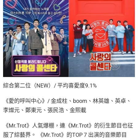
綜合第二位（NEW）/ 平均喜愛度9.1%
《愛的呼叫中心》/ 金成柱、boom、林英雄、英卓、
李燦元、鄭東元、張民浩、金熙載
《Mr.Trot》人氣爆棚，連《Mr.Trot》的衍生節目也征
服了綜藝界。 《Mr.Trot》的TOP 7 出演的音樂節目