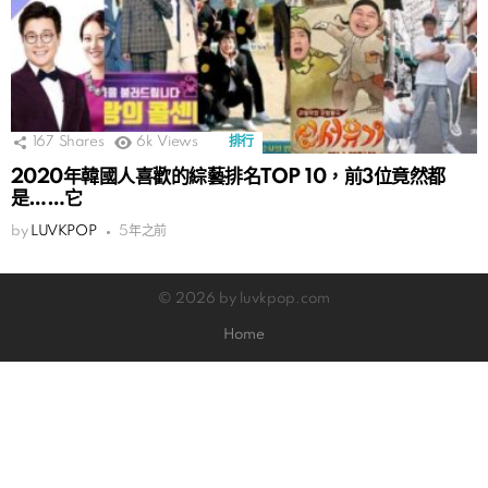
167
Shares
6k
Views
排行
2020年韓國人喜歡的綜藝排名TOP 10，前3位竟然都
是……它
by
LUVKPOP
5年之前
© 2026 by luvkpop.com
Home