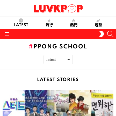
LATEST
流行
熱門
趨勢
S
SWITC
SKIN
Menu
PPONG SCHOOL
LATEST STORIES