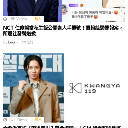
1.8k
Views
藝人
NCT 仁俊誤當私生飯公開素人手機號！遭粉絲騷擾報案，
所屬社發聲道歉
by
Luci
2年之前
1.6k
Views
藝人