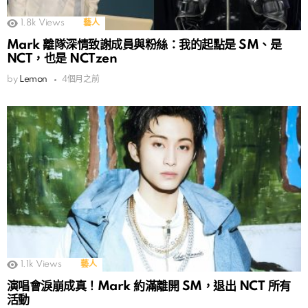
1.8k
Views
藝人
Mark 離隊深情致謝成員與粉絲：我的起點是 SM、是
NCT，也是 NCTzen
by
Lemon
4個月之前
1.1k
Views
藝人
演唱會淚崩成真！Mark 約滿離開 SM，退出 NCT 所有
活動