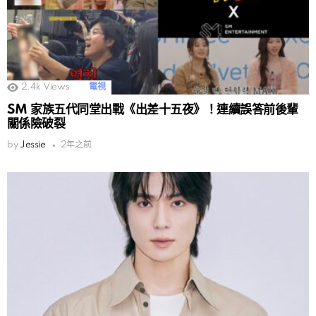
2.4k
Views
電視
SM 家族五代同堂出戰《出差十五夜》！連續誤答前後輩
關係險破裂
by
Jessie
2年之前