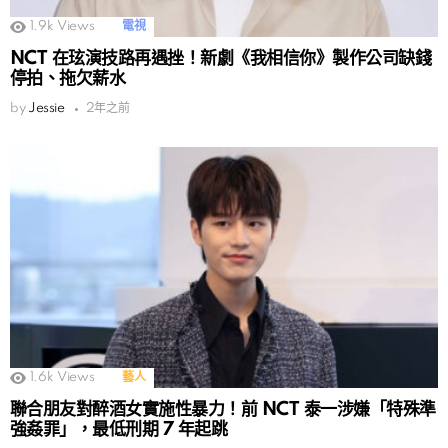
1.9k
Views
電視
NCT 在玹演技路再遇挫！新劇《我相信你》製作公司缺錢
停拍、拖欠薪水
by
Jessie
2年之前
1.6k
Views
藝人
聯合朋友對醉酒女實施性暴力！前 NCT 泰一涉嫌「特殊準
強姦罪」，最低刑期 7 年起跳