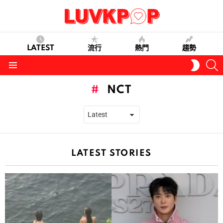
LATEST
流行
熱門
趨勢
S
SWITC
SKIN
Menu
NCT
LATEST STORIES