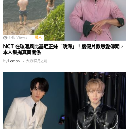
1.4k
Views
藝人
NCT 在玹曬與比基尼正妹「跳海」！度假片掀戀愛傳聞，
本人親揭真實關係
by
Lemon
大約1個月之前