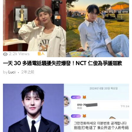
2.2k
Views
藝人
一天 30 多通電話騷擾失控爆發！NCT 仁俊為爭議道歉
by
Luci
2年之前