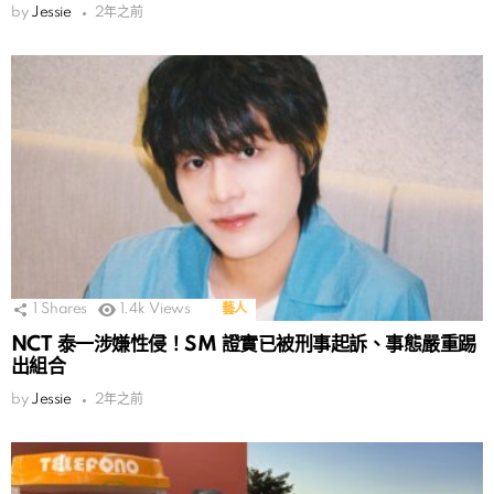
by
Jessie
2年之前
1
Shares
1.4k
Views
藝人
NCT 泰一涉嫌性侵！SM 證實已被刑事起訴、事態嚴重踢
出組合
by
Jessie
2年之前