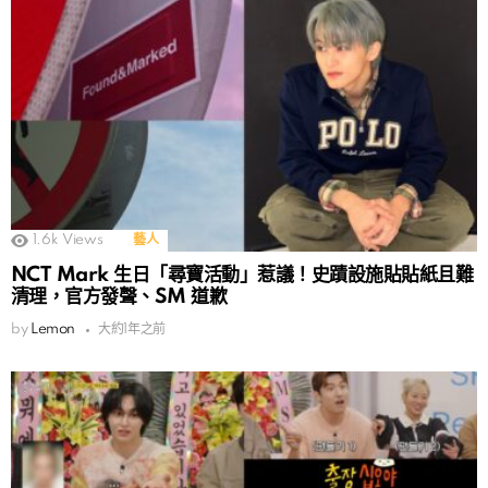
1.6k
Views
藝人
NCT Mark 生日「尋寶活動」惹議！史蹟設施貼貼紙且難
清理，官方發聲、SM 道歉
by
Lemon
大約1年之前