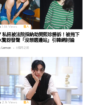
1.6k
Views
藝人
V 私訊被法院採納助閔熙珍勝訴！被拖下
水驚訝發聲「沒想選邊站」引韓網討論
y
Lemon
6個月之前
2.1k
Views
藝人