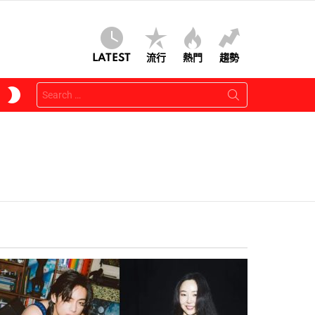
LATEST
流行
熱門
趨勢
Search
SWITCH
for:
SKIN