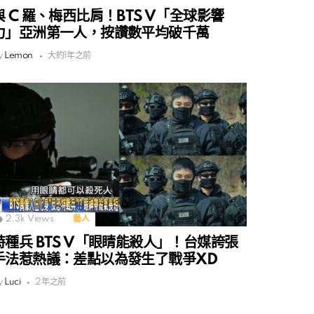
與 C 羅、梅西比肩！BTS V「全球影響
力」亞洲第一人，按讚數平均破千萬
y
Lemon
大約1年之前
2.3k
Views
藝人
特種兵 BTS V「眼睛能殺人」！台媒誇張
手法惹熱議：差點以為發生了戰爭XD
y
Luci
2年之前