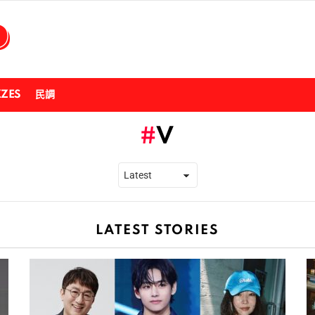
ZZES
民調
V
LATEST STORIES