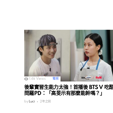
1.6k
Views
電視
後輩實習生能力太強！首播後 BTS V 吃
問羅PD：「高旻示有那麼能幹嗎？」
by
Luci
2年之前