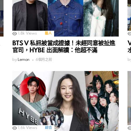
1.8k
Views
藝人
BTS V 私訊被當成證據！未經同意被扯進
官司，HYBE 出面解讀：他超不滿
by
Lemon
6個月之前
b
1.6k
Views
綜合