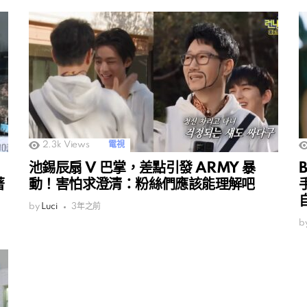
2.3k
Views
電視
池錫辰扇 V 巴掌，差點引發 ARMY 暴
著
動！害怕求澄清：粉絲們應該能理解吧
by
Luci
3年之前
b