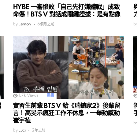
HYBE 一審慘敗「自己先打媒體戰」成致
命傷！BTS V 對話成關鍵證據：是有點像
by
Lemon
6個月之前
b
1.7k
Views
電視
醋
實習生前輩 BTS V 給《瑞鎮家2》後輩留
言！高旻示瘋狂工作不休息，一舉動感動
崔宇植
b
by
Luci
2年之前