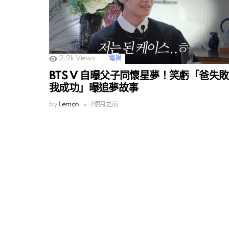
2.2k
Views
電視
BTS V 自曝父子同懷星夢！笑虧「爸失敗
我成功」曝追夢故事
by
Lemon
4個月之前