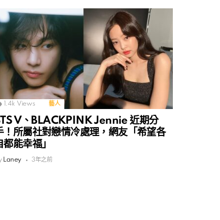
1.4k
Views
藝人
BTS V、BLACKPINK Jennie 近期分
手！所屬社對戀情冷處理，網友「希望各
自都能幸福」
y
Laney
3年之前