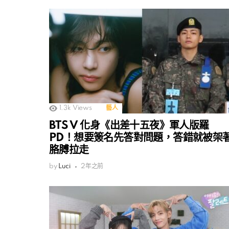
1.3k
Views
藝人
BTS V 化身《出差十五夜》軍人版羅
PD！想要簽名先答對問題，答錯就被架
胳膊拉走
by
Luci
2年之前