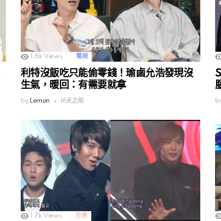
1.6k
Views
電視
利特沒飯吃只能偷零錢！瑜鹵允浩發現沒
生氣，暖回：有需要就拿
by
Lemon
16天之前
b
1.7k
Views
音樂