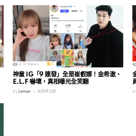
2.1k
Views
藝人
神童 IG「9 連發」全是崔叡娜！金希澈、
E.L.F 嚇壞，真相曝光全笑翻
by
Lemon
大約1年之前
b