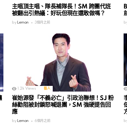
主唱頂主唱、隊長補隊長！SM 跨團代班
被翻出引熱議：好玩但現在還敢做嗎？
by
Lemon
3個月之前
b
1.2k
Views
藝人
釀
崔始源發「不義必亡」引政治聯想！SJ 粉
絲勸阻被封鎖怒喊退團，SM 強硬提告回
應
by
Lemon
6個月之前
b