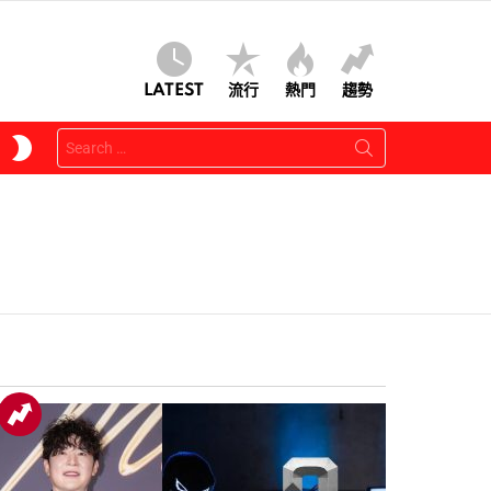
LATEST
流行
熱門
趨勢
Search
SWITCH
for:
SKIN