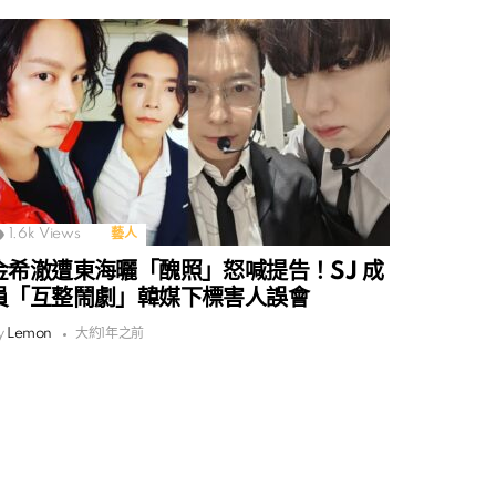
1.6k
Views
藝人
金希澈遭東海曬「醜照」怒喊提告！SJ 成
員「互整鬧劇」韓媒下標害人誤會
y
Lemon
大約1年之前