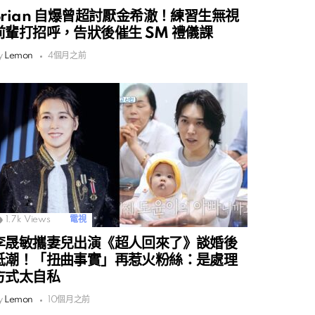
Brian 自爆曾超討厭金希澈！練習生無視
前輩打招呼，告狀後催生 SM 禮儀課
y
Lemon
4個月之前
1.7k
Views
電視
李晟敏攜妻兒出演《超人回來了》談婚後
低潮！「扭曲事實」再惹火粉絲：是處理
方式太自私
y
Lemon
10個月之前