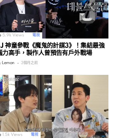
5.9k
Views
電視
SJ 神童參戰《魔鬼的計謀3》！集結最強
腦力高手，製作人曾預告有戶外戰場
y
Lemon
3個月之前
1.5k
Views
電視