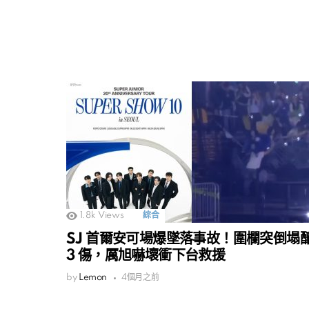
1.8k
Views
綜合
SJ 首爾安可場爆墜落事故！圍欄突倒塌
3 傷，厲旭嚇壞衝下台救援
by
Lemon
4個月之前