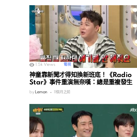
1.5k
Views
電視
神童靠新聞才得知換新班底！《Radio
Star》事件重演無奈嘆：總是重複發生
by
Lemon
11個月之前