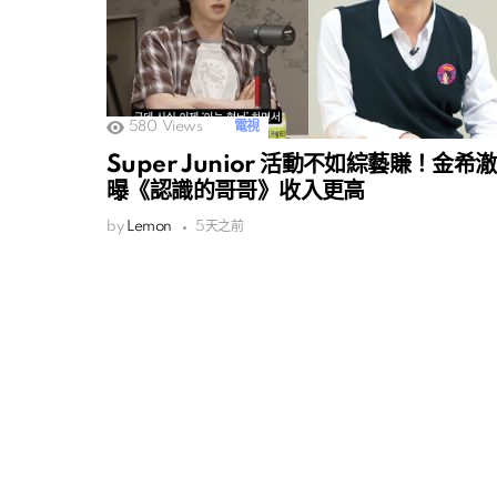
580
Views
電視
Super Junior 活動不如綜藝賺！金希澈
曝《認識的哥哥》收入更高
by
Lemon
5天之前