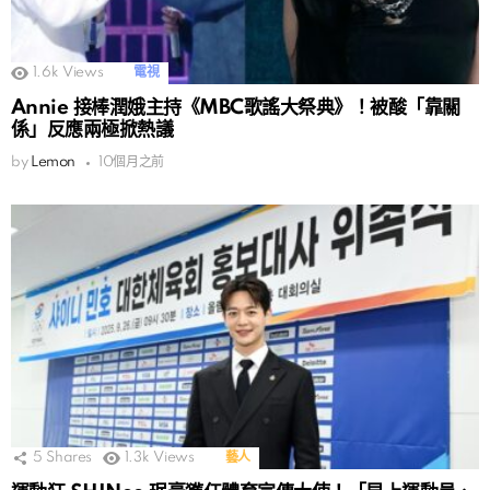
1.6k
Views
電視
Annie 接棒潤娥主持《MBC歌謠大祭典》！被酸「靠關
係」反應兩極掀熱議
by
Lemon
10個月之前
5
Shares
1.3k
Views
藝人