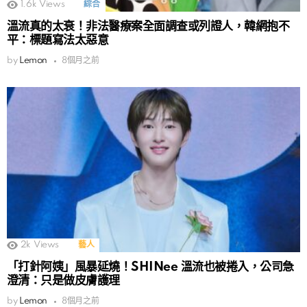
1.6k
Views
綜合
溫流真的太衰！非法醫療案全面調查或列證人，韓網抱不
平：標題寫法太惡意
by
Lemon
8個月之前
2k
Views
藝人
「打針阿姨」風暴延燒！SHINee 溫流也被捲入，公司急
澄清：只是做皮膚護理
by
Lemon
8個月之前