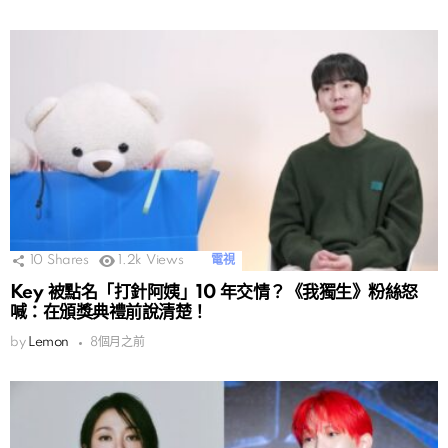
10
Shares
1.2k
Views
電視
Key 被點名「打針阿姨」10 年交情？《我獨生》粉絲怒
喊：在頒獎典禮前說清楚！
by
Lemon
8個月之前