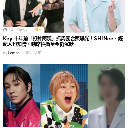
1.2k
Views
藝人
Key 十年前「打針阿姨」抓周宴合照曝光！SHINee、經
紀人也知情，缺席拍攝至今仍沉默
by
Lemon
8個月之前