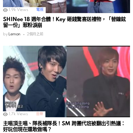
1.9k
Views
電視
SHINee 18 週年合體！Key 砸錢驚喜送禮物，「替鐘鉉
留一份」惹粉淚崩
by
Lemon
2個月之前
1.7k
Views
音樂
主唱頂主唱、隊長補隊長！SM 跨團代班被翻出引熱議：
好玩但現在還敢做嗎？