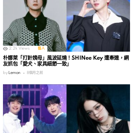
2.2k
Views
藝人
朴娜萊「打針姨母」風波延燒！SHINee Key 遭牽連，網
友抓包「愛犬、家具細節一致」
by
Lemon
8個月之前