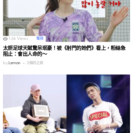
1.6k
Views
電視
太妍足球天賦驚呆珉豪！被《射門的她們》看上，粉絲急
阻止：會出人命的～
by
Lemon
2個月之前