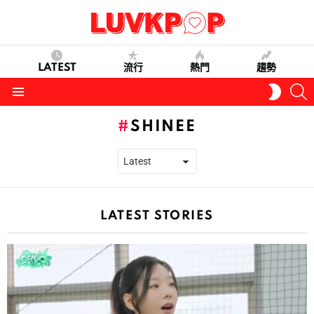
LATEST
流行
熱門
趨勢
S
SWITC
SKIN
Menu
SHINEE
LATEST STORIES