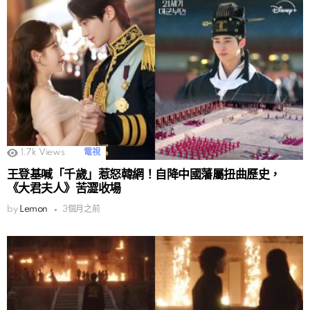
1.7k
Views
電視
王登基喊「千歲」惹怒韓網！自降中國藩屬扭曲歷史，
《大君夫人》苦澀收場
by
Lemon
3個月之前