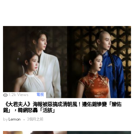
1.2k
Views
電視
《大君夫人》海報被惡搞成清朝風！邊佑錫慘變「辮佑
錫」，韓網怒轟「活該」
by
Lemon
3個月之前