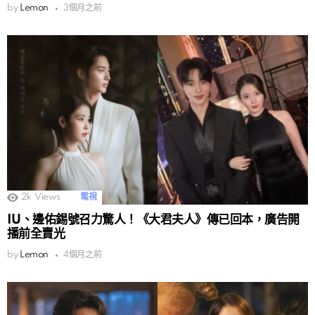
by
Lemon
3個月之前
2k
Views
電視
IU、邊佑錫號召力驚人！《大君夫人》傳已回本，廣告開
播前全賣光
by
Lemon
4個月之前