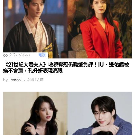
2.2k
Views
電視
《21世紀大君夫人》收視奪冠仍難逃負評！IU、邊佑錫被
嫌不會演，孔升妍表現亮眼
by
Lemon
4個月之前