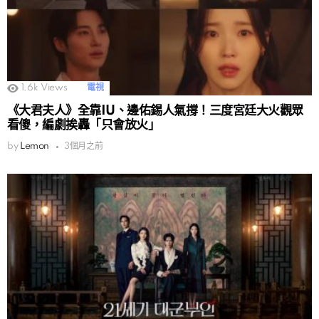
1.6k
Views
電視
《大君夫人》全靠IU、邊佑錫人氣撐！三度宮廷大火觀眾
看傻，編劇挨轟「只會放火」
by
Lemon
3個月之前