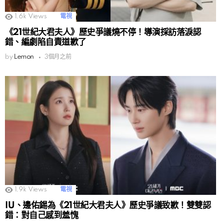
1.6k
Views
電視
《21世紀大君夫人》歷史爭議燒不停！導演採訪落淚認
錯、編劇陷自責道歉了
by
Lemon
3個月之前
1.9k
Views
電視
IU、邊佑錫為《21世紀大君夫人》歷史爭議致歉！雙雙認
錯：對自己感到羞愧