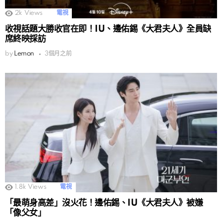
2k
Views
電視
收視話題大勝收官在即！IU、邊佑錫《大君夫人》全員缺
席終映採訪
by
Lemon
3個月之前
1.8k
Views
電視
「最萌身高差」沒火花！邊佑錫、IU《大君夫人》被嫌
「像父女」