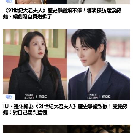
電視
《21世紀大君夫人》歷史爭議燒不停！導演採訪落淚認
錯、編劇陷自責道歉了
電視
IU、邊佑錫為《21世紀大君夫人》歷史爭議致歉！雙雙認
錯：對自己感到羞愧