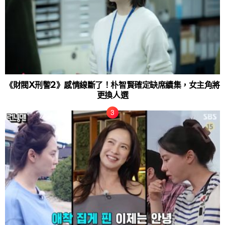
《財閥X刑警2》感情線斷了！朴智賢確定缺席續集，女主角將
更換人選