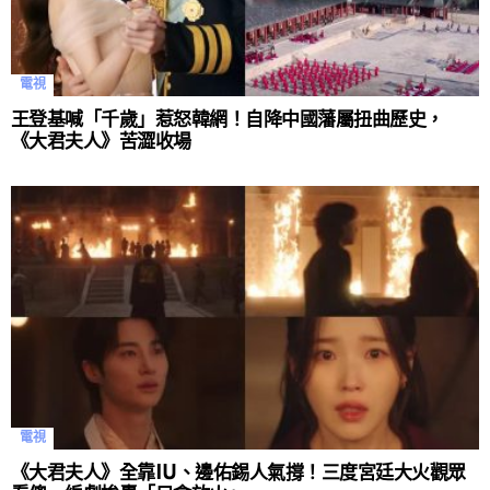
電視
王登基喊「千歲」惹怒韓網！自降中國藩屬扭曲歷史，
《大君夫人》苦澀收場
電視
《大君夫人》全靠IU、邊佑錫人氣撐！三度宮廷大火觀眾