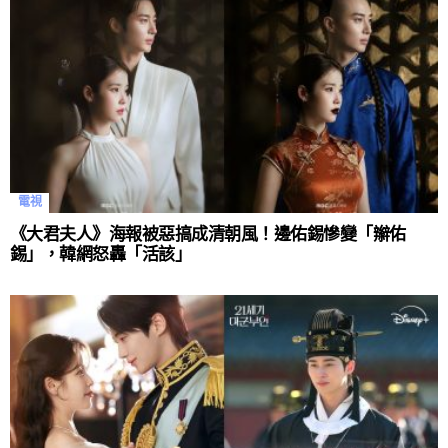
電視
《大君夫人》海報被惡搞成清朝風！邊佑錫慘變「辮佑
錫」，韓網怒轟「活該」