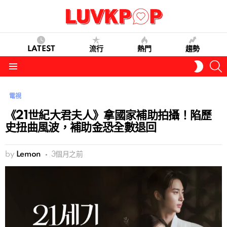
LATEST
流行
熱門
趨勢
S
SWITC
SKIN
Menu
電視
《21世紀大君夫人》拿國家補助拍攝！陷歷
史扭曲風波，補助金恐全數退回
by
Lemon
3個月之前