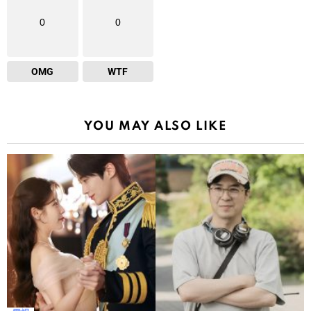
0
0
OMG
WTF
YOU MAY ALSO LIKE