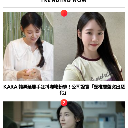
TRENDING NOW
KARA 韓昇延雙手狂抖嚇壞粉絲！公司證實「頸椎間盤突出惡
化」