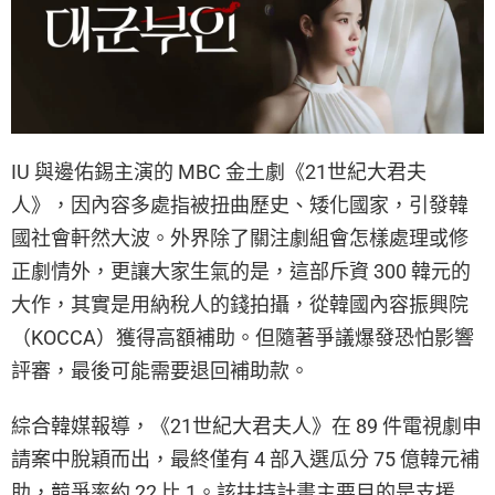
IU 與邊佑錫主演的 MBC 金土劇《21世紀大君夫
人》，因內容多處指被扭曲歷史、矮化國家，引發韓
國社會軒然大波。外界除了關注劇組會怎樣處理或修
正劇情外，更讓大家生氣的是，這部斥資 300 韓元的
大作，其實是用納稅人的錢拍攝，從韓國內容振興院
（KOCCA）獲得高額補助。但隨著爭議爆發恐怕影響
評審，最後可能需要退回補助款。
綜合韓媒報導，《21世紀大君夫人》在 89 件電視劇申
請案中脫穎而出，最終僅有 4 部入選瓜分 75 億韓元補
助，競爭率約 22 比 1。該扶持計畫主要目的是支援