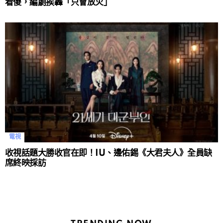
看傻，編劇挨轟「只會放火」
電視
收視話題大勝收官在即！IU、邊佑錫《大君夫人》全員缺
席終映採訪