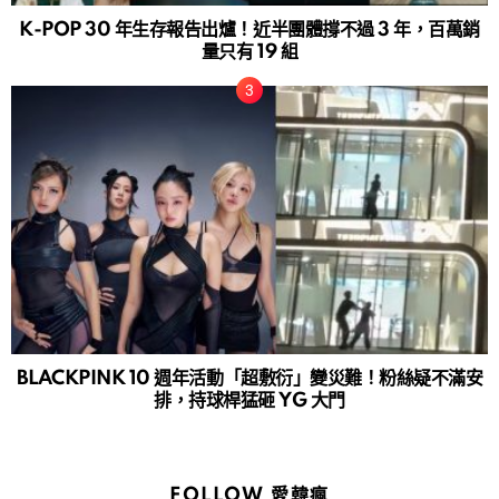
K-POP 30 年生存報告出爐！近半團體撐不過 3 年，百萬銷
量只有 19 組
BLACKPINK 10 週年活動「超敷衍」變災難！粉絲疑不滿安
排，持球桿猛砸 YG 大門
FOLLOW 愛韓瘋