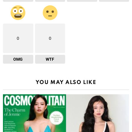
0
0
OMG
WTF
YOU MAY ALSO LIKE