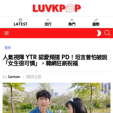
LATEST
流行
熱門
趨勢
S
SWITC
SKIN
Menu
電視
人氣視障 YTR 認愛頻道 PD！坦言曾怕被說
「女生很可憐」，韓網狂刷祝福
by
Lemon
3個月之前