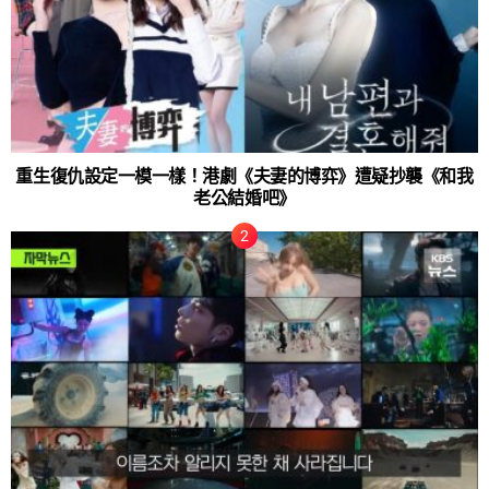
重生復仇設定一模一樣！港劇《夫妻的博弈》遭疑抄襲《和我
老公結婚吧》