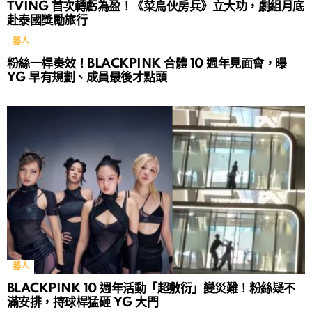
TVING 首次轉虧為盈！《菜鳥伙房兵》立大功，劇組月底
赴泰國獎勵旅行
藝人
粉絲一桿奏效！BLACKPINK 合體 10 週年見面會，曝
YG 早有規劃、成員最後才點頭
藝人
BLACKPINK 10 週年活動「超敷衍」變災難！粉絲疑不
滿安排，持球桿猛砸 YG 大門