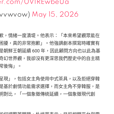
ter.com/0VlREwbeUa
wvvwvow)
May 15, 2026
歉，情緒一度潰堤。他表示：「本來希望觀眾能在
困擾，真的非常抱歉」。他強調劇本撰寫時確實有
朝鮮王朝延續 600 年，因此顧問方向也以此為基
奇幻世界觀，我卻沒有更深思我們歷史中的自主精
常後悔」。
呈現」，包括女主角使用中式茶具，以及拒絕穿韓
是基於劇情功能需求選擇，而女主角不穿韓服，是
明對比，「一個象徵傳統延續，一個象徵現代創