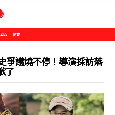
ZZES
民調
歷史爭議燒不停！導演採訪落
歉了