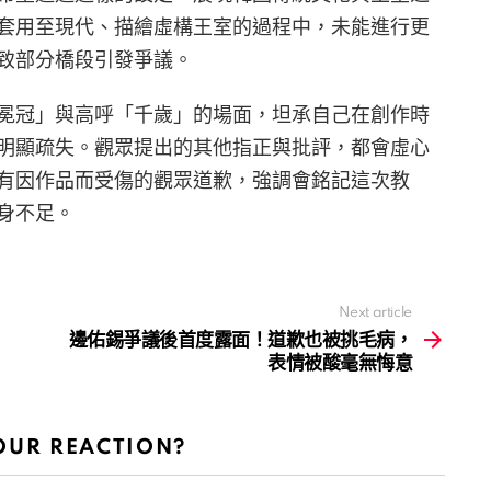
套用至現代、描繪虛構王室的過程中，未能進行更
致部分橋段引發爭議。
冕冠」與高呼「千歲」的場面，坦承自己在創作時
明顯疏失。觀眾提出的其他指正與批評，都會虛心
有因作品而受傷的觀眾道歉，強調會銘記這次教
身不足。
Next article
邊佑錫爭議後首度露面！道歉也被挑毛病，
表情被酸毫無悔意
OUR REACTION?