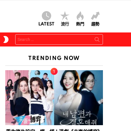
LATEST
流行
熱門
趨勢
Search
SWITCH
for:
SKIN
TRENDING NOW