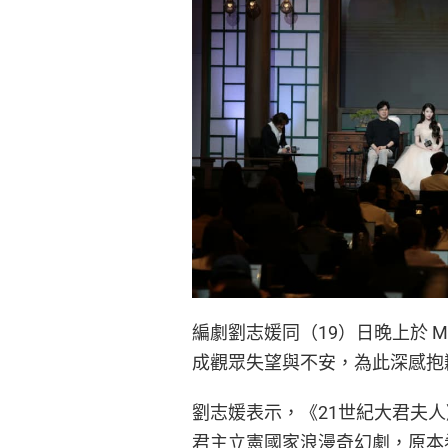
編劇劉志媛同（19）日晚上於 
成觀眾失望與不安，為此深感抱
劉志媛表示，《21世紀大君夫
君主立憲國家浪漫奇幻劇，原本