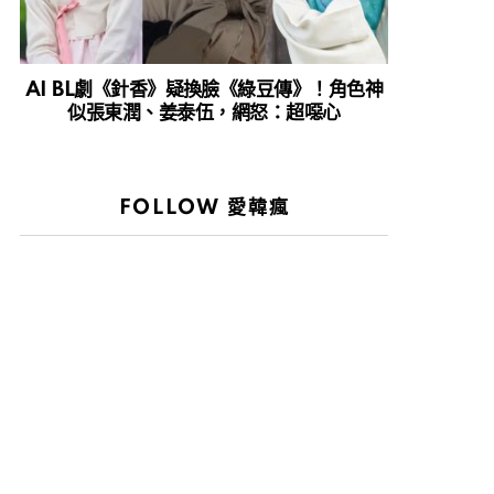
AI BL劇《針香》疑換臉《綠豆傳》！角色神
似張東潤、姜泰伍，網怒：超噁心
FOLLOW 愛韓瘋