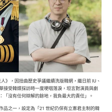
君夫人》，因扭曲歷史爭議繼續洗版韓網，繼日前 IU、
華接受韓媒採訪時一度哽咽落淚，坦言對演員與劇
：「沒有任何辯解的餘地，我負最大的責任」。
作品之一，設定為「21 世紀仍保有立憲君主制的韓