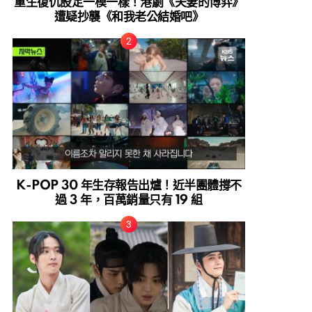
重生復仇設定一模一樣！港劇《夫妻的博弈》
遭疑抄襲《和我老公結婚吧》
K-POP 30 年生存報告出爐！近半團體撐不
過 3 年，百萬銷量只有 19 組