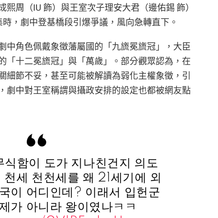
熙周（IU 飾）與王室次子理安大君（邊佑錫 飾）
 集時，劇中登基橋段引爆爭議，風向急轉直下。
劇中角色佩戴象徵藩屬國的「九旒冕旒冠」，大臣
的「十二冕旒冠」與「萬歲」。部分觀眾認為，在
關細節不妥，甚至可能被解讀為弱化主權象徵，引
，劇中對王室稱謂與攝政安排的設定也都被網友點
무식함이 도가 지나친건지 의도
 천세 천천세를 왜 21세기에 외
제국이 어디인데? 이래서 입헌군
제가 아니라 왕이였나ㅋㅋ