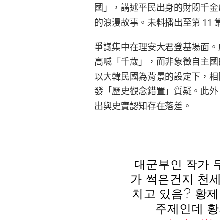
國」，講述平民出身的財閥千金成
的浪漫故事。未料播出至第 11
爭議集中在理安大君登基場面。
高喊「千歲」，而非象徵自主國
以大韓民國為背景的設定下，相
發「歷史觀念錯置」質疑。此外
出與史實認知存在落差。
대군부인 작가 
가 썩은건지 천세
치고 있음? 황
주제인데 황