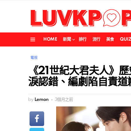
HOME
新聞
排行
流行
美食
QUI
Menu
電視
《21世紀大君夫人》
淚認錯、編劇陷自責道
by
Lemon
3個月之前