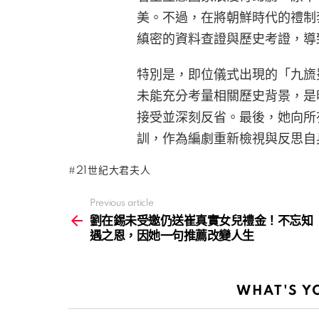
美。不過，在將朝鮮時代的禮制
縝密的資料查證與歷史考證，導
特別是，即位儀式出現的「九旒
未能充分考量相關歷史背景，是
接受並深刻反省。最後，她向所
訓，作為編劇重新檢視與反思自
21世紀大君夫人
Previous article
See
more
劉在錫未受邀仍送崔真實女兒禮金！不忘知
遇之恩，因她一句推薦改變人生
WHAT'S Y