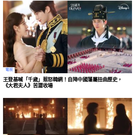
電視
王登基喊「千歲」惹怒韓網！自降中國藩屬扭曲歷史，
《大君夫人》苦澀收場