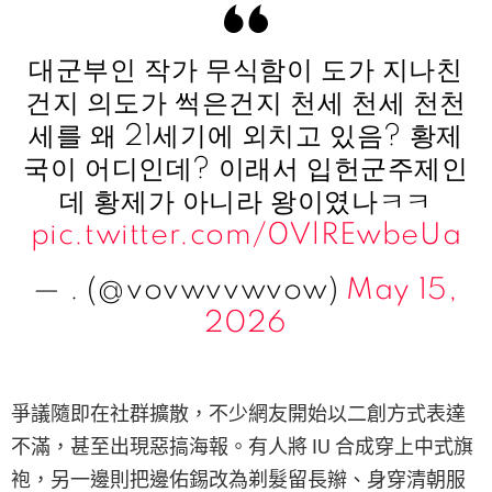
대군부인 작가 무식함이 도가 지나친
건지 의도가 썩은건지 천세 천세 천천
세를 왜 21세기에 외치고 있음? 황제
국이 어디인데? 이래서 입헌군주제인
데 황제가 아니라 왕이였나ㅋㅋ
pic.twitter.com/0VlREwbeUa
— . (@vovwvvwvow)
May 15,
2026
爭議隨即在社群擴散，不少網友開始以二創方式表達
不滿，甚至出現惡搞海報。有人將 IU 合成穿上中式旗
袍，另一邊則把邊佑錫改為剃髮留長辮、身穿清朝服