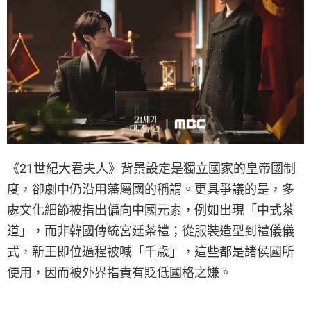
《21世紀大君夫人》背景設定是獨立國家的皇帝國制
度，卻劇中仍沿用藩屬國的稱謂。更具爭議的是，多
處文化細節被指出偏向中國元素，例如出現「中式茶
道」，而非韓國傳統宮廷茶禮；從服裝造型到禮儀儀
式，新王即位過程被喊「千歲」，這些都是諸侯國所
使用，因而被外界指責有貶低國格之嫌。