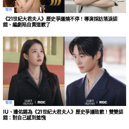
電視
《21世紀大君夫人》歷史爭議燒不停！導演採訪落淚認
錯、編劇陷自責道歉了
電視
IU、邊佑錫為《21世紀大君夫人》歷史爭議致歉！雙雙認
錯：對自己感到羞愧