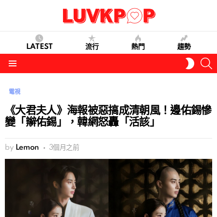
LATEST
流行
熱門
趨勢
S
SWITC
SKIN
Menu
電視
《大君夫人》海報被惡搞成清朝風！邊佑錫慘
變「辮佑錫」，韓網怒轟「活該」
by
Lemon
3個月之前