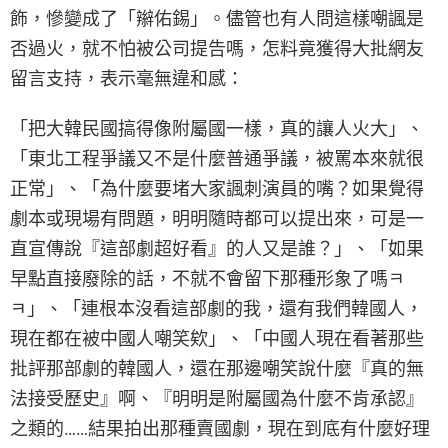
飾，慘變成了「辮佑錫」。儘管也有人問這樣嘲諷是
否過火，就不怕被公司提告嗎，怎料竟獲得大批網友
留言支持，表示毫無違和感：
「把大韓民國搞得像附屬國一樣，真的讓人火大」、
「東北工程爭議又不是什麼普通爭議，被罵本來就很
正常」、「為什麼要堵大家諷刺演員的嘴？如果覺得
劇本或現場有問題，明明隨時都可以提出來，可是一
直宣傳說『這部劇超好看』的人又是誰？」、「如果
早點直接廢除的話，不就不會留下那種形象了嗎ㅋ
ㅋ」、「連根本沒看這部劇的我，還有我們韓國人，
現在都在被中國人嘲笑欸」、「中國人現在看著那些
批評那部劇的韓國人，還在那邊嘲笑說什麼『真的無
法接受歷史』啊、『明明是附屬國為什麼不肯承認』
之類的……結果拍出那種賣國劇，現在到底有什麼好理