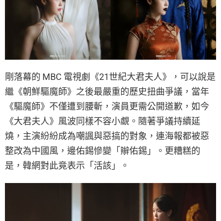
剛落幕的 MBC 電視劇《21世紀大君夫人》，可以說是
繼《朝鮮驅魔師》之後最嚴重的歷史扭曲爭議，當年
《驅魔師》不僅遭到腰斬，演員更需公開道歉，如今
《大君夫人》風波同樣不容小覷。隨著爭議持續延
燒，主演紛紛成為嘲諷與惡搞的對象，連海報都被惡
整改為中國風，邊佑錫慘變「辮佑錫」。更糟糕的
是，韓網對此竟表示「活該」。