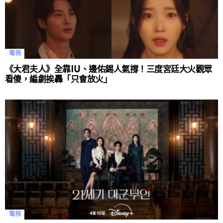
電視
《大君夫人》全靠IU、邊佑錫人氣撐！三度宮廷大火觀眾
看傻，編劇挨轟「只會放火」
電視