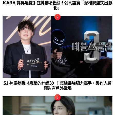
KARA 韓昇延雙手狂抖嚇壞粉絲！公司證實「頸椎間盤突出惡
化」
SJ 神童參戰《魔鬼的計謀3》！集結最強腦力高手，製作人曾
預告有戶外戰場