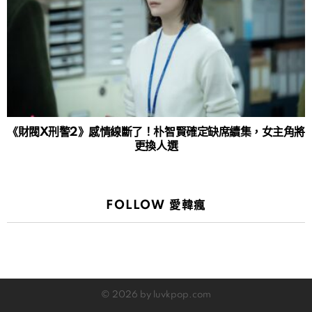
《財閥X刑警2》感情線斷了！朴智賢確定缺席續集，女主角將
更換人選
FOLLOW 愛韓瘋
© 2026 by luvkpop.com