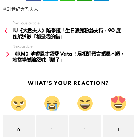
21世紀大君夫人
Previous article
See
more
IU《大君夫人》陷爭議！生日淚謝粉絲支持，90 度
鞠躬道歉「都是我的錯」
Next article
《RM》池睿恩才認愛 Vata！足相師預言婚運不順，
她當場變臉怒喊「騙子」
WHAT'S YOUR REACTION?
0
1
1
1