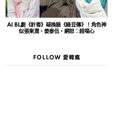
AI BL劇《針香》疑換臉《綠豆傳》！角色神
似張東潤、姜泰伍，網怒：超噁心
FOLLOW 愛韓瘋