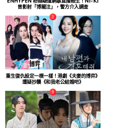
ENHYPEN 粉絲疑遭網暴直播輕生！NI-KI
曾影射「博關注」，警方介入調查
重生復仇設定一模一樣！港劇《夫妻的博弈》
遭疑抄襲《和我老公結婚吧》