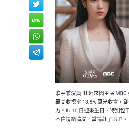
歌手兼演員 IU 近來因主演 M
最高收視率 13.8% 風光收
力。IU 16 日迎來生日，特
不住情緒潰堤，當場紅了眼眶。