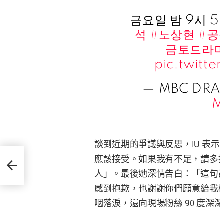
금요일 밤 9시 
석
#노상현
#
금토드라
pic.twit
— MBC DRA
M
談到近期的爭議與反思，IU 
應該接受。如果我有不足，請多
親自
人」。最後她深情告白：「這句
感到抱歉，也謝謝你們願意給我
咽落淚，還向現場粉絲 90 度深