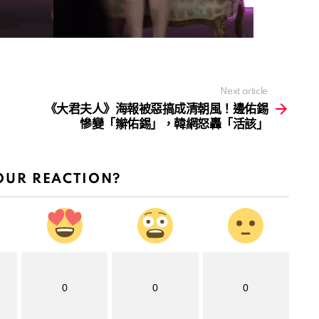
Next article
《大君夫人》海報被惡搞成清朝風！邊佑錫
慘變「辮佑錫」，韓網怒轟「活該」
OUR REACTION?
0
0
0