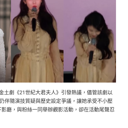
BC 金土劇《21世紀大君夫人》引發熱議，儘管該劇以
官，卻仍伴隨演技質疑與歷史設定爭議，讓她承受不小壓
別包下影廳，與粉絲一同舉辦觀影活動，卻在活動尾聲忍