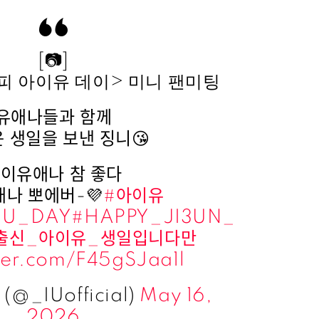
[📷]
해피 아이유 데이> 미니 팬미팅
유애나들과 함께
 생일을 보낸 징니😘
이유애나 참 좋다
나 뽀에버-💜
#아이유
IU_DAY
#HAPPY_JI3UN_
출신_아이유_생일입니다만
tter.com/F45gSJaa1l
(@_IUofficial)
May 16,
2026