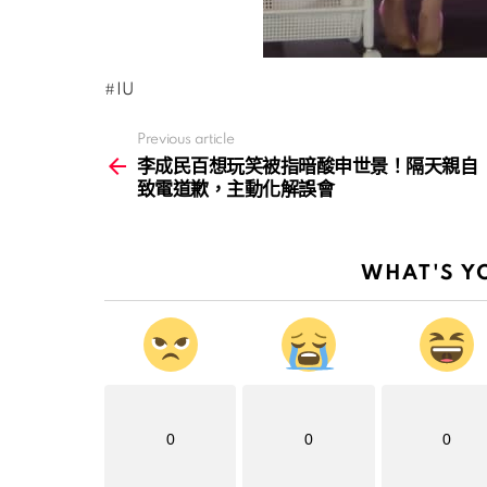
IU
Previous article
See
more
李成民百想玩笑被指暗酸申世景！隔天親自
致電道歉，主動化解誤會
WHAT'S Y
0
0
0