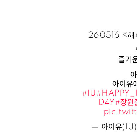
260516 <
즐거운
아
아이유애
#IU
#HAPPY_
D4Y
#장원
pic.twi
— 아이유(IU) 