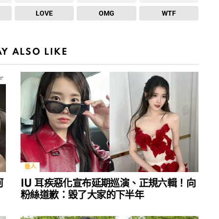
LOVE
OMG
WTF
Y ALSO LIKE
藝人
河
IU 耳疾惡化宣布延期巡演、正規六輯！向
粉絲道歉：毀了大家的下半年