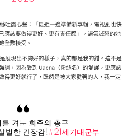
向粉絲吐露心聲：「最近一邊準備新專輯，電視劇也快
己應該要做得更好、更有責任感」。語氣誠懇的她
她全數接受。
，或是展現出不夠好的樣子，真的都是我的錯。這不是
調，因為受到 Uaena（粉絲名）的愛護，更應該
做得更好就行了，既然是被大家愛著的人，我一定
리를 겨눈 희주의 총구
 살벌한 긴장감!
#21세기대군부