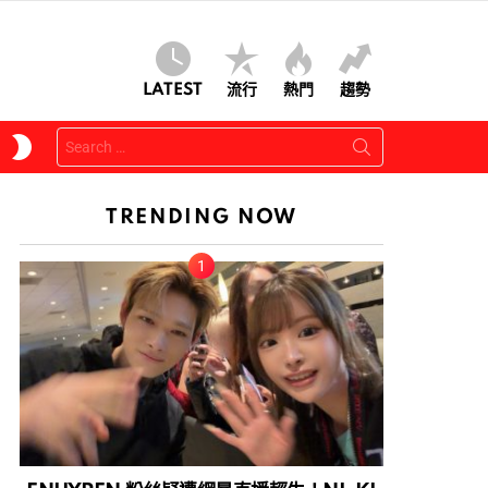
LATEST
流行
熱門
趨勢
Search
SWITCH
for:
SKIN
TRENDING NOW