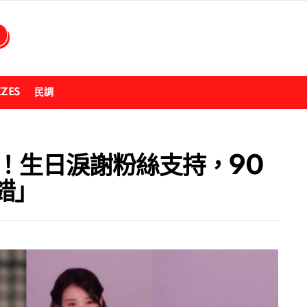
ZZES
民調
議！生日淚謝粉絲支持，90
錯」