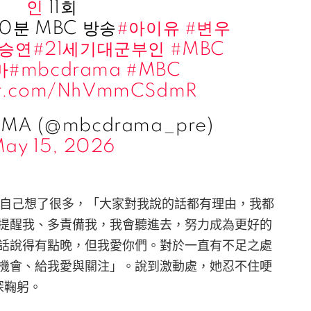
인
11회
50분 MBC 방송
#아이유
#변우
공승연
#21세기대군부인
#MBC
마
#mbcdrama
#MBC
ter.com/NhVmmCSdmR
MA (@mbcdrama_pre)
ay 15, 2026
表示自己想了很多，「大家對我說的話都有理由，我都
提醒我、多責備我，我會聽進去，努力成為更好的
話說得有點晚，但我愛你們。對於一直有不足之處
機會、給我愛與關注」。說到激動處，她忍不住哽
深鞠躬。