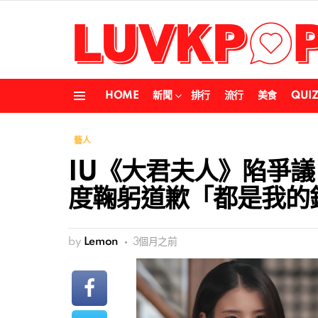
HOME
新聞
排行
流行
美食
QUI
Menu
藝人
IU《大君夫人》陷爭
度鞠躬道歉「都是我的
by
Lemon
3個月之前