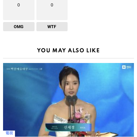
0
0
OMG
WTF
YOU MAY ALSO LIKE
電視