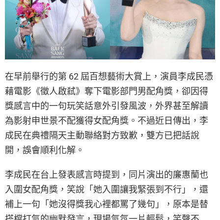
在早前舉行的第 62 屆百想藝術大賞上，演員李成民憑
藉電影《徵人啟弒》奪下電影部門男配角獎，卻因得
獎感言中的一句玩笑話意外引發風波，外界甚至解讀
為影射申世景不配獲得女配角獎。不過近日傳出，李
成民在典禮隔天主動聯絡對方致歉，雙方已把話說
開，誤會順利化解。
李成民在台上發表感言時提到，同片演出的廉惠蘭也
入圍女配角獎，笑說「她入圍讓我緊張到不行」，還
補上一句「她沒得獎我心裡都罵了幾句」，原本是替
搭檔打氣的幽默發言，現場氣氛一片輕鬆，笑聲不