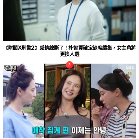
《財閥X刑警2》感情線斷了！朴智賢確定缺席續集，女主角將
更換人選