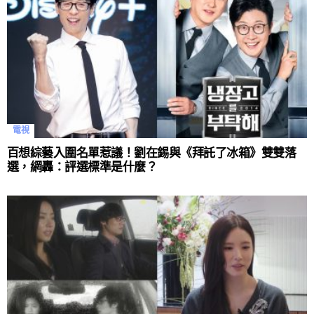
電視
百想綜藝入圍名單惹議！劉在錫與《拜託了冰箱》雙雙落
選，網轟：評選標準是什麼？