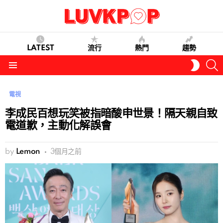
LATEST
流行
熱門
趨勢
S
SWITC
SKIN
Menu
電視
李成民百想玩笑被指暗酸申世景！隔天親自致
電道歉，主動化解誤會
by
Lemon
3個月之前