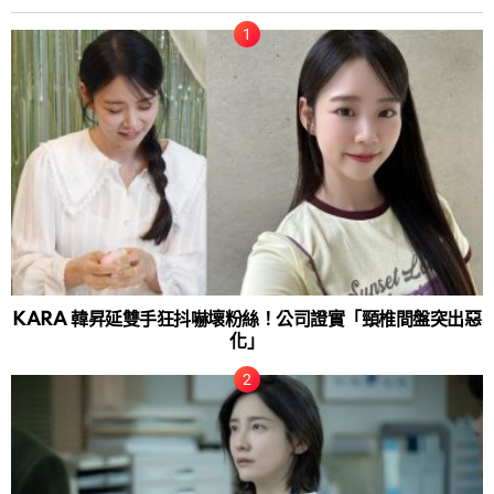
KARA 韓昇延雙手狂抖嚇壞粉絲！公司證實「頸椎間盤突出惡
化」