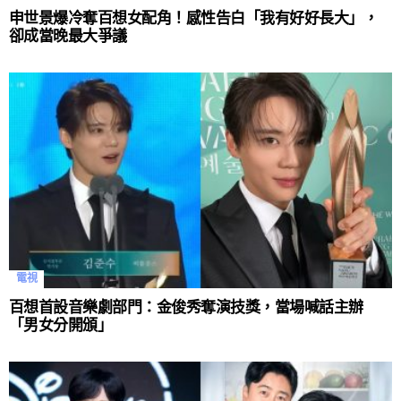
申世景爆冷奪百想女配角！感性告白「我有好好長大」，
卻成當晚最大爭議
電視
百想首設音樂劇部門：金俊秀奪演技獎，當場喊話主辦
「男女分開頒」