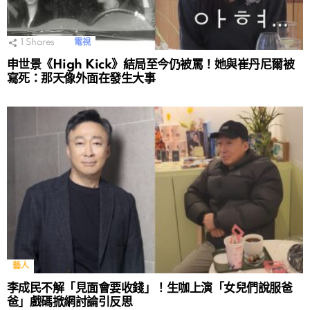
1
Shares
電視
申世景《High Kick》結局至今仍被罵！她與崔丹尼爾被
寫死：那天像外面在發生大事
藝人
李成民不解「見面會要收錢」！生咖上演「女兒們說服爸
爸」戲碼掀網討論引反思