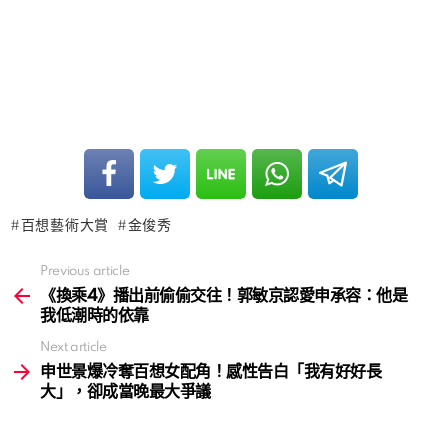
百想藝術大賞
金俊秀
Previous article
See
more
《換乘4》播出前偷偷交往！郭敏京認愛申承容：他是
我低潮時的依靠
Next article
申世景爆冷奪百想女配角！感性告白「我有好好長
大」，卻成當晚最大爭議