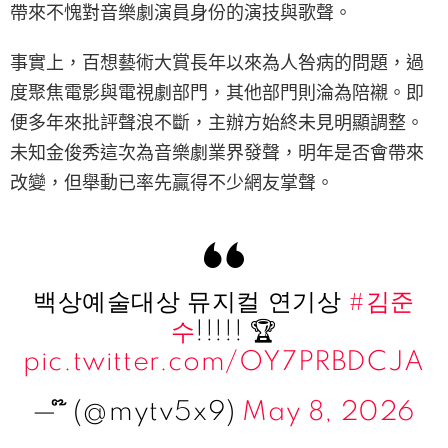
帶來不愧對音樂劇演員身份的演技與歌聲。
事實上，百想藝術大賞長年以來為人咎病的問題，過
度聚焦電影與電視劇部門，其他部門則淪為陪襯。即
便多年來批評聲浪不斷，主辦方始終未見明顯調整。
未知金俊秀這次為音樂劇業界發聲，明年是否會帶來
改變，但舉動已率先贏得不少網友掌聲。
백상예술대상 뮤지컬 연기상
#김준
수
!!!!! 🏆
pic.twitter.com/OY7PRBDCJA
— ໊ (@mytv5x9)
May 8, 2026