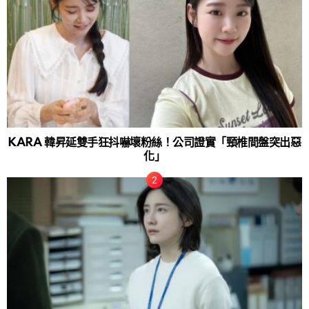
KARA 韓昇延雙手狂抖嚇壞粉絲！公司證實「頸椎間盤突出惡
化」