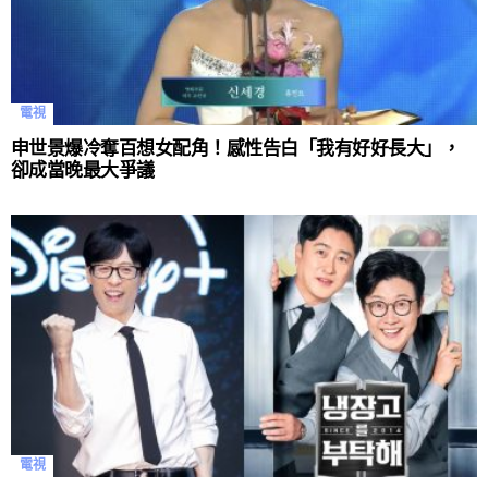
電視
申世景爆冷奪百想女配角！感性告白「我有好好長大」，
卻成當晚最大爭議
電視