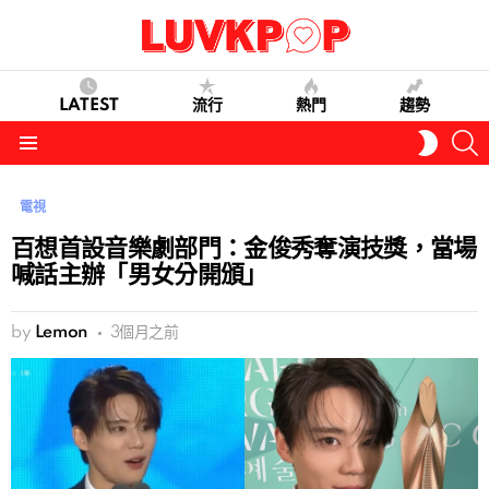
LATEST
流行
熱門
趨勢
S
SWITC
SKIN
Menu
電視
百想首設音樂劇部門：金俊秀奪演技獎，當場
喊話主辦「男女分開頒」
by
Lemon
3個月之前