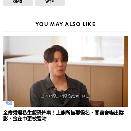
OMG
WTF
YOU MAY ALSO LIKE
電視
金俊秀爆私生飯恐怖事！上廁所被要簽名、闖宿舍嚇出陰
影，金在中更被強吻