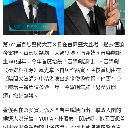
第 62 屆百想藝術大賞 8 日在首爾盛大登場，過去僅頒
發電視、電影與話劇三大類獎項，適逢韓國音樂劇誕
生 60 週年，今年首度增設「音樂劇部門」。音樂劇
《夢遊桃花源》風光拿下首屆作品賞，演技賞則由在
《陰間大法師》中精湛演出的金俊秀奪得。他更在台
上喊話主辦單位多做一步，希望明年能「男女分開
頒」掀起熱議。
金俊秀在眾多實力派入圍者中脫穎而出，擊敗入圍的
候選人洪光鎬、YURIA、朴殷泰、閔慶娥，抱回百想首
個男女混合頒發的「演技獎」。他上台時難掩驚喜直