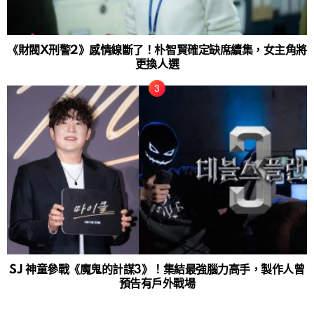
《財閥X刑警2》感情線斷了！朴智賢確定缺席續集，女主角將
更換人選
SJ 神童參戰《魔鬼的計謀3》！集結最強腦力高手，製作人曾
預告有戶外戰場