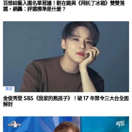
百想綜藝入圍名單惹議！劉在錫與《拜託了冰箱》雙雙落
選，網轟：評選標準是什麼？
電視
金俊秀登 SBS《我家的熊孩子》！破 17 年禁令三大台全面
解封