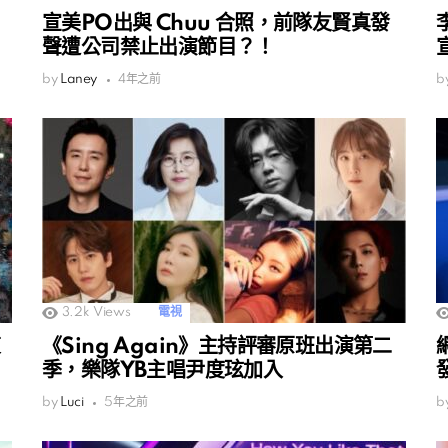
宣美PO出與 Chuu 合照，前隊友賢真發
聲遭公司禁止出演節目？！
by
Laney
4年之前
b
3.2k
Views
電視
《Sing Again》主持評審原班出演第二
季，樂隊YB主唱尹度玹加入
by
Luci
5年之前
b