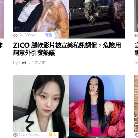
2k
Views
電視
詐
ZICO 腿軟影片被宣美私訊調侃，危險用
詞意外引發熱議
by
Luci
2年之前
b
2.3k
Views
藝人