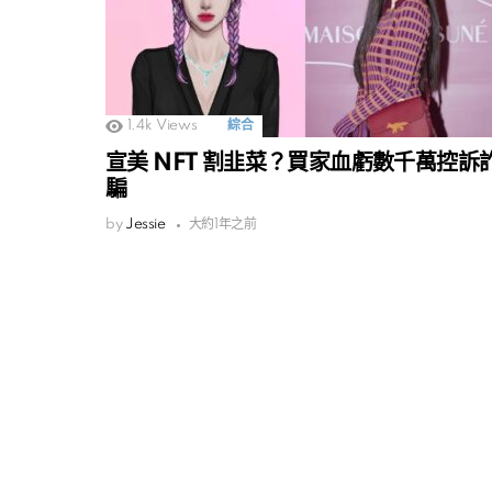
1.4k
Views
綜合
宣美 NFT 割韭菜？買家血虧數千萬控訴
騙
by
Jessie
大約1年之前