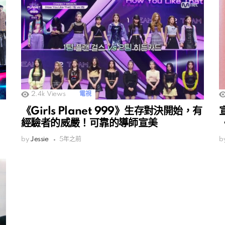
2.4k
Views
電視
《Girls Planet 999》生存對決開始，有
經驗者的威嚴！可靠的導師宣美
by
Jessie
5年之前
b