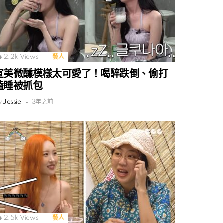
2.2k
Views
藝人
宣美微醺模樣太可愛了！喝醉跌倒、偷打
瞌睡被抓包
y
Jessie
3年之前
2.5k
Views
藝人