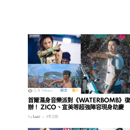
5.1k
Views
綜合
藝人
首爾濕身音樂派對《WATERBOMB》復
辦！ ZICO、宣美等超強陣容現身助慶
by
Luci
4年之前