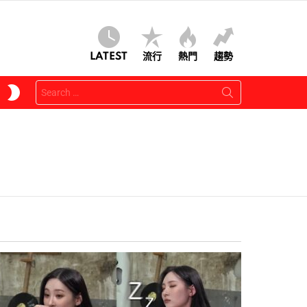
LATEST
流行
熱門
趨勢
Search
SWITCH
for:
SKIN