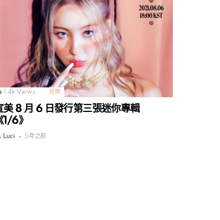
1.4k
Views
音樂
宣美 8 月 6 日發行第三張迷你專輯
《1/6》
y
Luci
5年之前