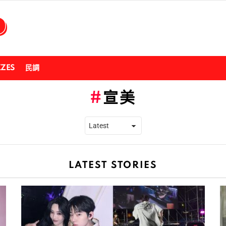
ZZES
民調
宣美
LATEST STORIES