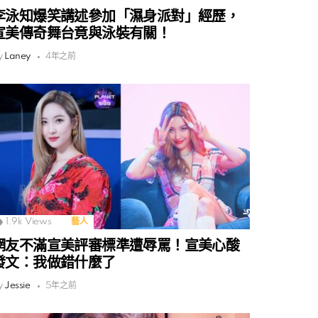
李泳知爆笑講述參加「濕身派對」經歷，
宣美傳奇舞台竟與泳裝有關！
y
Laney
4年之前
1.9k
Views
藝人
網友不滿宣美評審標準遭辱罵！宣美心酸
發文：我做錯什麼了
y
Jessie
5年之前