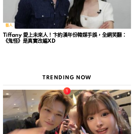
藝人
Tiffany 愛上未來人！卞約漢年份韓媒手誤，全網笑翻：
《鬼怪》是真實改編XD
TRENDING NOW