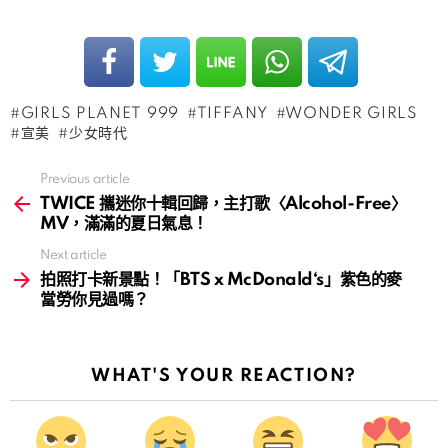
GIRLS PLANET 999
TIFFANY
WONDER GIRLS
宣美
少女時代
Previous article
See
more
TWICE 攜迷你十輯回歸，主打歌〈Alcohol-Free〉
MV，滿滿的夏日氣息！
Next article
拍照打卡新景點！「BTS x McDonald‘s」紫色的麥
當勞你見過嗎？
WHAT'S YOUR REACTION?