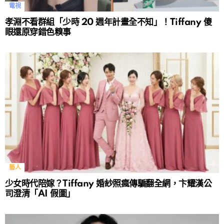
電視
孝淵不看群組「少時 20 週年計畫全不知」！Tiffany 傻
眼還原穿錯色糗事
藝人
少女時代陪嫁？Tiffany 婚紗照瘋傳騙翻全網，卞耀漢公
司澄清「AI 假圖」