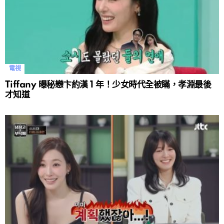
電視
Tiffany 曝秘戀卞約漢 1 年！少女時代全被瞞，孝淵最後
才知道