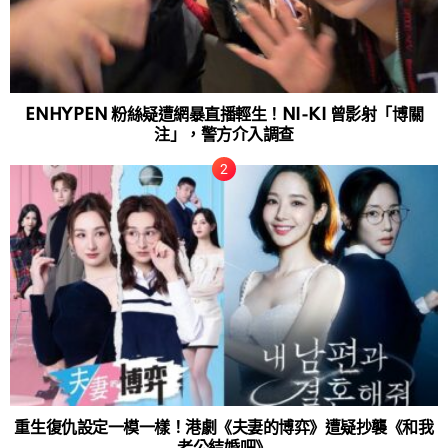
ENHYPEN 粉絲疑遭網暴直播輕生！NI-KI 曾影射「博關
注」，警方介入調查
重生復仇設定一模一樣！港劇《夫妻的博弈》遭疑抄襲《和我
老公結婚吧》