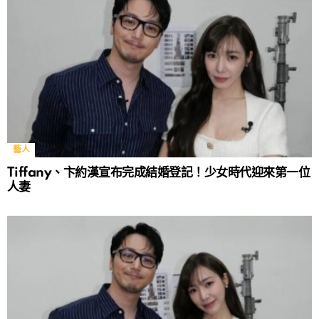
藝人
Tiffany、卞約漢宣布完成結婚登記！少女時代迎來第一位
人妻