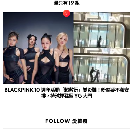
量只有 19 組
BLACKPINK 10 週年活動「超敷衍」變災難！粉絲疑不滿安
排，持球桿猛砸 YG 大門
FOLLOW 愛韓瘋