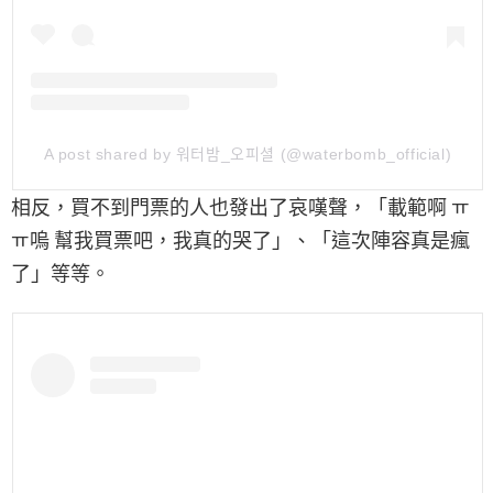
A post shared by 워터밤_오피셜 (@waterbomb_official)
相反，買不到門票的人也發出了哀嘆聲，「載範啊 ㅠ
ㅠ嗚 幫我買票吧，我真的哭了」、「這次陣容真是瘋
了」等等。