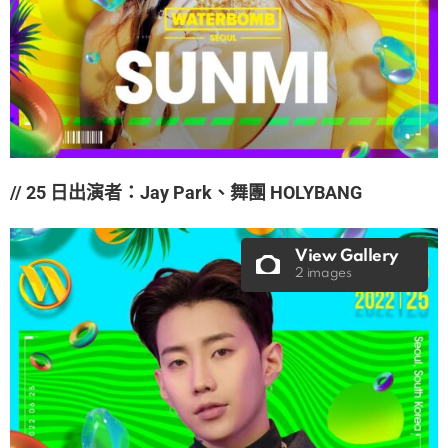
// 25 日出演者：Jay Park、舞團 HOLYBANG
View Gallery
2 images