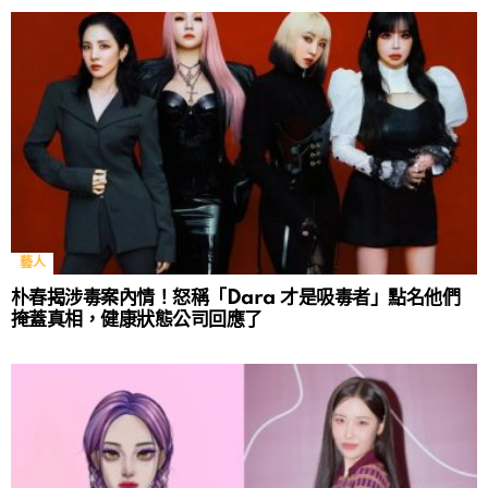
藝人
朴春揭涉毒案內情！怒稱「Dara 才是吸毒者」點名他們
掩蓋真相，健康狀態公司回應了