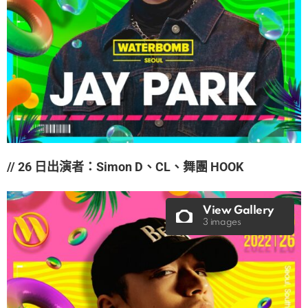
// 26 日出演者：Simon D、CL、舞團 HOOK
View Gallery
3 images