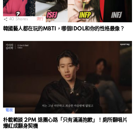
40
Shares
流行
韓國藝人都在玩的MBTI，哪個IDOL和你的性格最像？
電視
朴載範談 2PM 退團心路「只有滿滿抱歉」！廁所翻唱片
爆紅成翻身契機