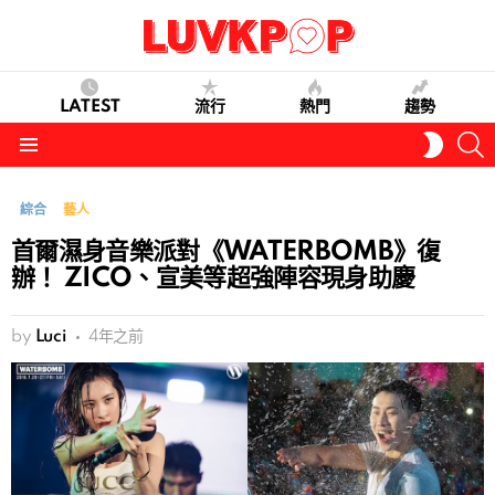
LATEST
流行
熱門
趨勢
S
SWITC
SKIN
Menu
綜合
藝人
首爾濕身音樂派對《WATERBOMB》復
辦！ ZICO、宣美等超強陣容現身助慶
by
Luci
4年之前