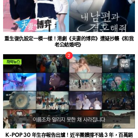
重生復仇設定一模一樣！港劇《夫妻的博弈》遭疑抄襲《和我
老公結婚吧》
K-POP 30 年生存報告出爐！近半團體撐不過 3 年，百萬銷