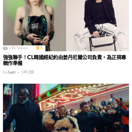
1.9k
Views
藝人
強強聯手！CL韓國經紀約由姜丹尼爾公司負責，為正規專
輯作準備
by
Luci
5年之前