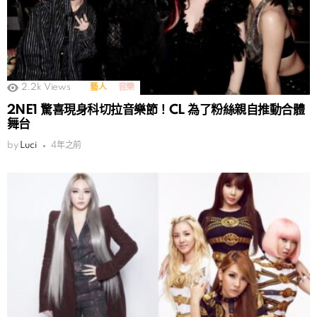
2.2k
Views
藝人
音樂
2NE1 驚喜現身科切拉音樂節！CL 為了粉絲親自推動合體
舞台
by
Luci
4年之前