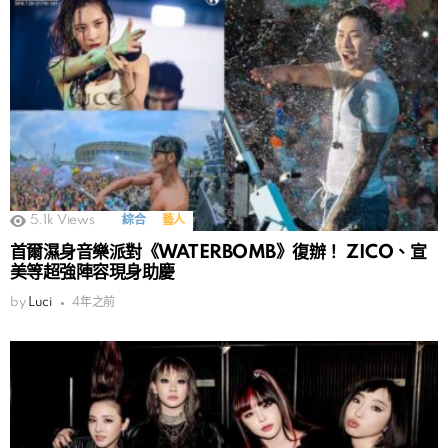
5.1k
Views
綜合
藝人
首爾濕身音樂派對《WATERBOMB》復辦！ ZICO、宣
美等超強陣容現身助慶
by
Luci
4年之前