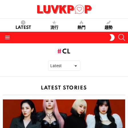
LATEST
流行
熱門
趨勢
S
SWITC
SKIN
Menu
CL
LATEST STORIES