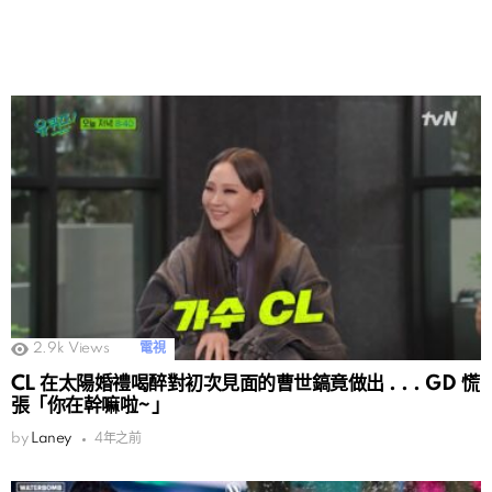
2.9k
Views
電視
CL 在太陽婚禮喝醉對初次見面的曹世鎬竟做出 . . . GD 慌
張「你在幹嘛啦~」
by
Laney
4年之前