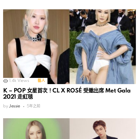
1.4k
Views
藝人
K – POP 女星首次！CL X ROSÉ 受邀出席 Met Gala
2021 走紅毯
by
Jessie
5年之前