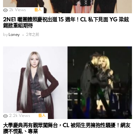
2k
Views
藝人
2NE1 曬團體照慶祝出道 15 週年！CL 私下見面 YG 梁鉉
錫掀重組期待
by
Laney
2年之前
2.2k
Views
藝人
大學慶典再有觀眾闖舞台，CL 被陌生男擁抱性騷擾！網友
讚不慌亂、專業