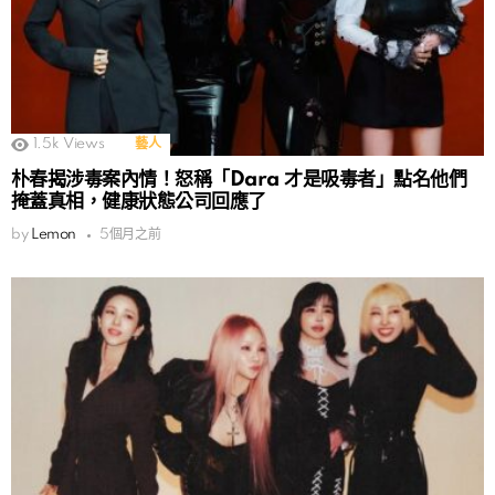
1.5k
Views
藝人
朴春揭涉毒案內情！怒稱「Dara 才是吸毒者」點名他們
掩蓋真相，健康狀態公司回應了
by
Lemon
5個月之前