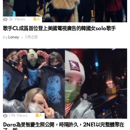
2k
Views
藝人
歌手CL成爲首位登上美國電視廣告的韓國女solo歌手
by
Laney
5年之前
1.9k
Views
藝人
Dara為旻智慶生照公開，時隔許久，2NE1以完整體聚在