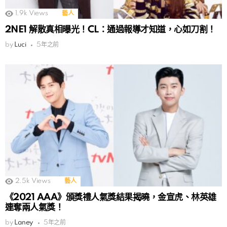
1.9k
Views
藝人
2NE1 解散真相曝光！CL：通過報導才知道，心如刀割！
by
Luci
5年之前
2.5k
Views
藝人
《2021 AAA》頒獎禮人氣獎結果揭曉，金宣虎、林英雄
連奪兩人氣獎！
by
Laney
5年之前