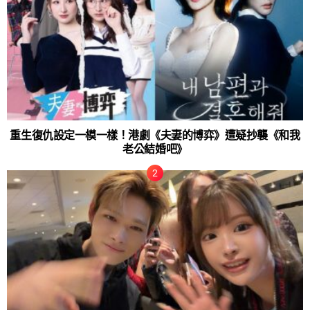
重生復仇設定一模一樣！港劇《夫妻的博弈》遭疑抄襲《和我
老公結婚吧》