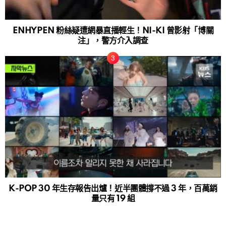
ENHYPEN 粉絲疑遭網暴直播輕生！NI-KI 曾影射「博關
注」，警方介入調查
K-POP 30 年生存報告出爐！近半團體撐不過 3 年，百萬銷
量只有 19 組