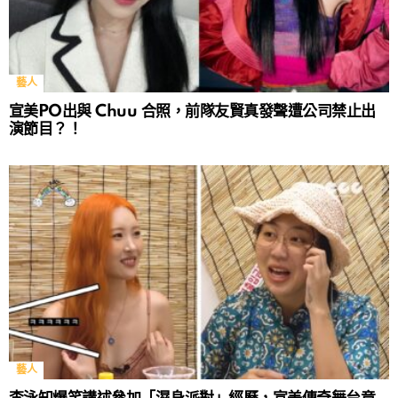
藝人
宣美PO出與 Chuu 合照，前隊友賢真發聲遭公司禁止出
演節目？！
藝人