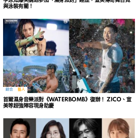
李泳知爆笑講述參加「濕身派對」經歷，宣美傳奇舞台竟
與泳裝有關！
綜合
藝人
首爾濕身音樂派對《WATERBOMB》復辦！ ZICO、宣
美等超強陣容現身助慶