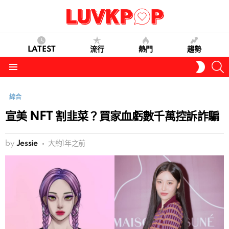
LATEST
流行
熱門
趨勢
S
SWITC
SKIN
Menu
綜合
宣美 NFT 割韭菜？買家血虧數千萬控訴詐騙
by
Jessie
大約1年之前