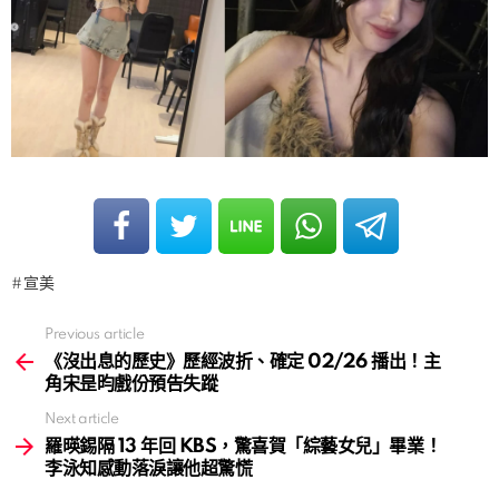
宣美
Previous article
See
more
《沒出息的歷史》歷經波折、確定 02/26 播出！主
角宋昰昀戲份預告失蹤
Next article
羅暎錫隔 13 年回 KBS，驚喜賀「綜藝女兒」畢業！
李泳知感動落淚讓他超驚慌