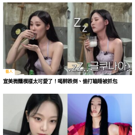
藝人
宣美微醺模樣太可愛了！喝醉跌倒、偷打瞌睡被抓包