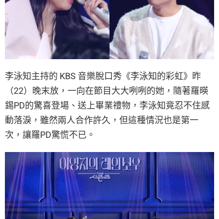
李泳知主持的 KBS 音樂脫口秀《李泳知的彩虹》昨
（22）晚末放，一向在節目大大咧咧的她，隨著羅暎
錫PD的驚喜登場、送上畢業禮物，李泳知竟忍不住感
動落淚，雖然兩人合作許久，但這種情況也是第一
次，讓羅PD驚慌不已。