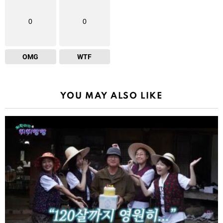
0
0
OMG
WTF
YOU MAY ALSO LIKE