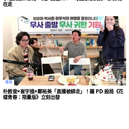
在走
電視
朴敘俊×崔宇植×鄭裕美「直播被綁走」！羅 PD 設局《花
樣青春：限量版》立刻出發