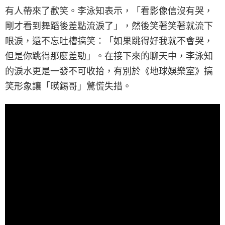
有人帶來了歡笑。李泳知表示，「看影像信沒有哭，
剛才看到舞蹈後差點流淚了」，然後笑著笑著就流下
眼淚，還不忘吐槽搞笑：「如果跳得好我就不會哭，
但是你跳得那麼差勁」。在接下來的聊天中，李泳知
的淚水更是一發不可收拾，有別於《地球娛樂室》搞
笑形象讓「暎錫哥」驚慌失措。