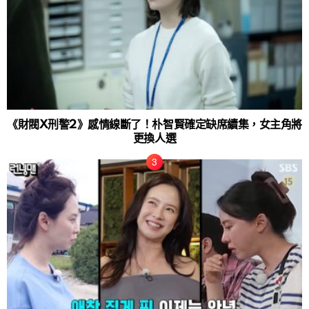
《財閥X刑警2》感情線斷了！朴智賢確定缺席續集，女主角將
更換人選