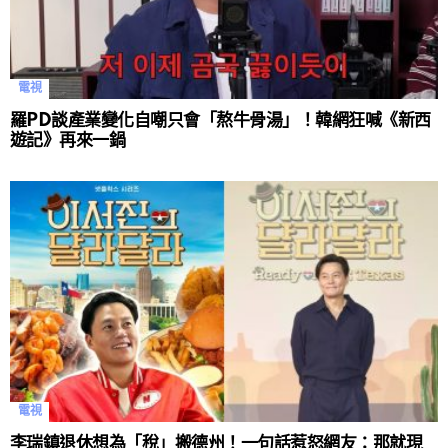
電視
羅PD談產業變化自嘲只會「熬牛骨湯」！韓網狂喊《新西
遊記》再來一鍋
電視
李瑞鎮退休想為「稅」搬德州！一句話惹怒網友：那就現