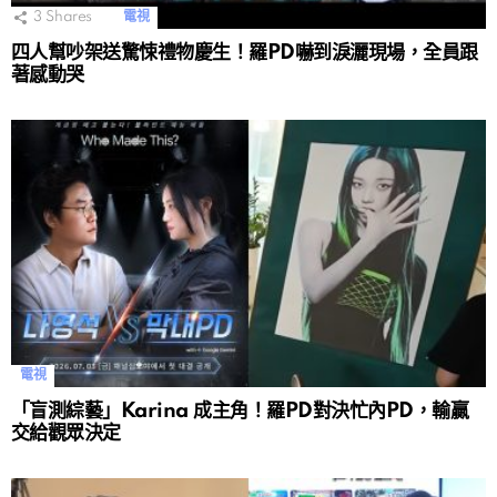
3
Shares
電視
四人幫吵架送驚悚禮物慶生！羅PD嚇到淚灑現場，全員跟
著感動哭
電視
「盲測綜藝」Karina 成主角！羅PD對決忙內PD，輸贏
交給觀眾決定