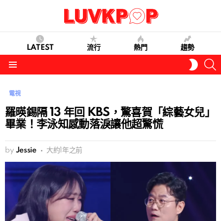
LATEST
流行
熱門
趨勢
S
SWITC
SKIN
Menu
電視
羅暎錫隔 13 年回 KBS，驚喜賀「綜藝女兒」
畢業！李泳知感動落淚讓他超驚慌
by
Jessie
大約1年之前