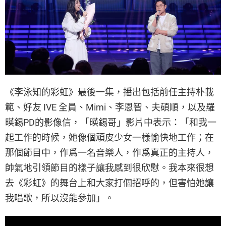
《李泳知的彩虹》最後一集，播出包括前任主持朴載
範、好友 IVE 全員、Mimi、李恩智、夫碩順，以及羅
暎錫PD的影像信，「暎錫哥」影片中表示：「和我一
起工作的時候，她像個頑皮少女一樣愉快地工作；在
那個節目中，作爲一名音樂人，作爲真正的主持人，
帥氣地引領節目的樣子讓我感到很欣慰。我本來很想
去《彩虹》的舞台上和大家打個招呼的，但害怕她讓
我唱歌，所以沒能參加」。