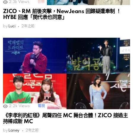
2.3k
Views
音樂
ZICO、RM 前後夾擊，NewJeans 回歸疑遭牽制 ！
HYBE 回應「閔代表也同意」
by
Luci
2年之前
2.2k
Views
電視
《李孝利的紅毯》尾聲四任 MC 舞台合體！ZICO 接過主
持棒成新 MC
by
Laney
2年之前