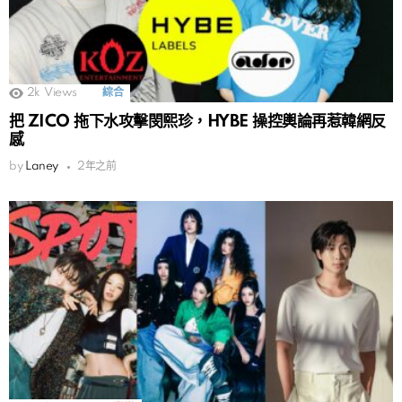
2k
Views
綜合
把 ZICO 拖下水攻擊閔熙珍，HYBE 操控輿論再惹韓網反
感
by
Laney
2年之前