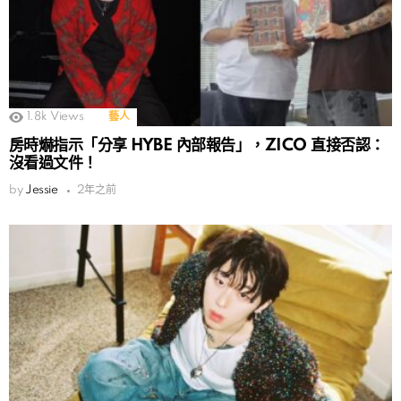
1.8k
Views
藝人
房時爀指示「分享 HYBE 內部報告」，ZICO 直接否認：
沒看過文件！
by
Jessie
2年之前