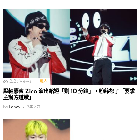
2.2k
Views
藝人
壓軸嘉賓 Zico 演出縮短「剩 10 分鐘」，粉絲怒了「要求
主辦方道歉」
by
Laney
3年之前