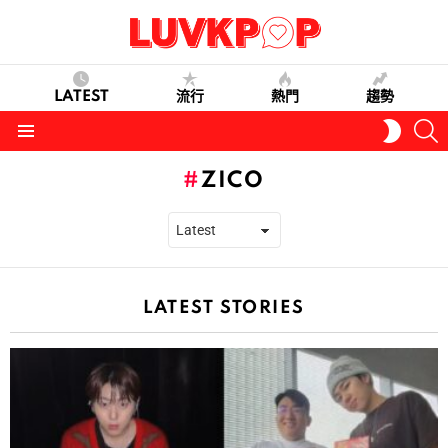
LATEST
流行
熱門
趨勢
S
SWITC
SKIN
Menu
ZICO
LATEST STORIES