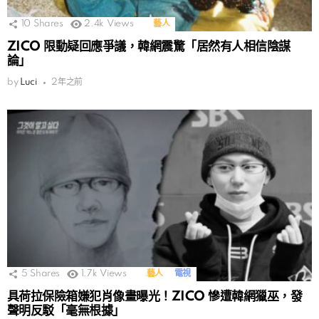
10
Shares
2.4k
Views
藝人
ZICO 限動疑回應爭議，韓網震驚「居然有人相信陰謀
論」
by
Luci
2年之前
5
Shares
1.7k
Views
藝人
電視
具荷拉保險箱嫌犯肖像畫曝光！ZICO 慘遭韓網獵巫，發
聲明反駁「毫無根據」