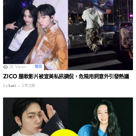
2k
Views
電視
ZICO 腿軟影片被宣美私訊調侃，危險用詞意外引發熱議
by
Luci
2年之前