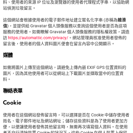
料、使用者的來源 IP 位址及瀏覽器的使用者代理程式字串，以協助網
站偵測垃圾留言。
這個網站會根據使用者的電子郵件地址建立匿名化字串 (亦稱為
雜湊
值
)，並提供給 Gravatar 個人頭像服務以查詢這個使用者是否為這項
服務的使用者。如需瞭解 Gravatar 個人頭像服務的隱私權政策，請造
訪
https://automattic.com/privacy/
。網站管理員核准使用者發佈的
留言後，使用者的個人資料圖片便會在留言內容中公開顯示。
媒體
如需將圖片上傳至這個網站，請避免上傳內嵌 EXIF GPS 位置資料的
圖片，因為其他使用者可以從網站上下載圖片並擷取當中的位置資
料。
聯絡表單
Cookie
使用者在這個網站發佈留言時，可以選擇是否在 Cookie 中儲存使用者
姓名、電子郵件地址及網站網址；儲存這些資料是為了使用者更加方
便，以便讓使用者發佈其他留言時，無需再次填寫個人資料。在使用
者不自行清除裝置 Cookie 的狀況下，這些 Cookie 在個人裝置上保留