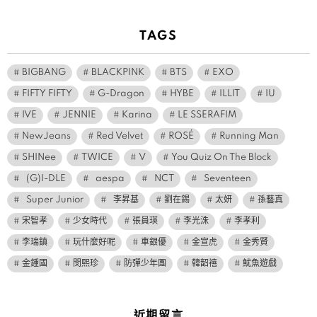
TAGS
BIGBANG
BLACKPINK
BTS
EXO
FIFTY FIFTY
G-Dragon
HYBE
ILLIT
IU
IVE
JENNIE
Karina
LE SSERAFIM
NewJeans
Red Velvet
ROSÉ
Running Man
SHINee
TWICE
V
You Quiz On The Block
(G)I-DLE
aespa
NCT
Seventeen
Super Junior
李昇基
劉在錫
太妍
孫藝真
宋智孝
少女時代
張員瑛
李光洙
李孝利
李瑞鎮
玩什麼好呢
車銀優
金宣虎
金秀賢
金鍾國
閔熙珍
防彈少年團
韓韶禧
魷魚遊戲
近期留言