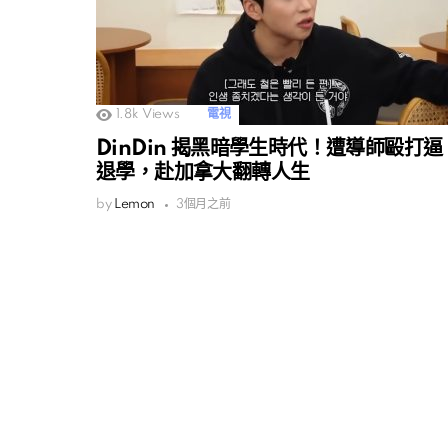
1.8k
Views
電視
DinDin 揭黑暗學生時代！遭導師毆打逼
退學，赴加拿大翻轉人生
by
Lemon
3個月之前