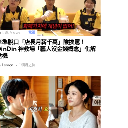
1.8k
Views
電視
李準脫口「店長月薪千萬」險挨罵！
DinDin 神救場「藝人沒金錢概念」化解
危機
y
Lemon
11個月之前