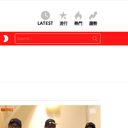
LATEST
流行
熱門
趨勢
Search
SWITCH
for:
SKIN