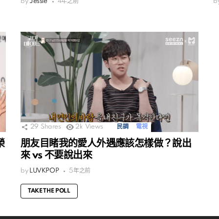
by
Jessie
4年之前
b
29
Shares
2k
Views
民調
電視
榮
朋友目睹我的愛人外遇應該怎樣做？說出
來 vs 不要說出來
by
LUVKPOP
5年之前
TAKE THE POLL