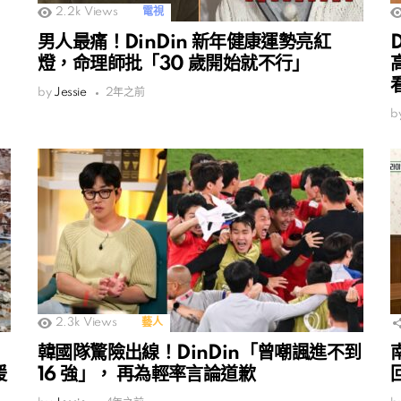
2.2k
Views
電視
男人最痛！DinDin 新年健康運勢亮紅
燈，命理師批「30 歲開始就不行」
by
Jessie
2年之前
b
2.3k
Views
藝人
韓國隊驚險出線！DinDin「曾嘲諷進不到
援
16 強」， 再為輕率言論道歉