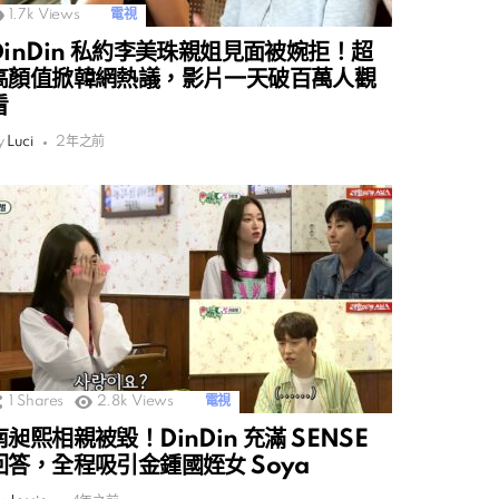
1.7k
Views
電視
DinDin 私約李美珠親姐見面被婉拒！超
高顏值掀韓網熱議，影片一天破百萬人觀
看
y
Luci
2年之前
1
Shares
2.8k
Views
電視
南昶熙相親被毀！DinDin 充滿 SENSE
回答，全程吸引金鍾國姪女 Soya