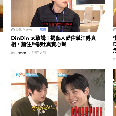
1.4k
Views
電視
DinDin 太敢講！揭藝人愛住漢江房真
相，前住戶親吐真實心聲
by
Lemon
7個月之前
b