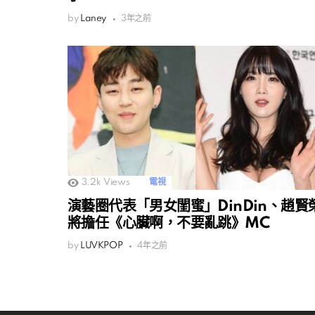
by
Laney
3年之前
3.2k
Views
電視
演藝圈代表「男女閨蜜」DinDin、趙賢
將擔任《心臟啊，不要亂跳》MC
by
LUVKPOP
4年之前