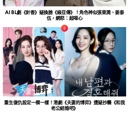
AI BL劇《針香》疑換臉《綠豆傳》！角色神似張東潤、姜泰
伍，網怒：超噁心
重生復仇設定一模一樣！港劇《夫妻的博弈》遭疑抄襲《和我
老公結婚吧》