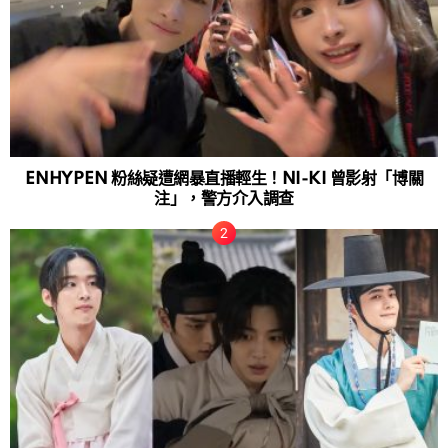
ENHYPEN 粉絲疑遭網暴直播輕生！NI-KI 曾影射「博關
注」，警方介入調查