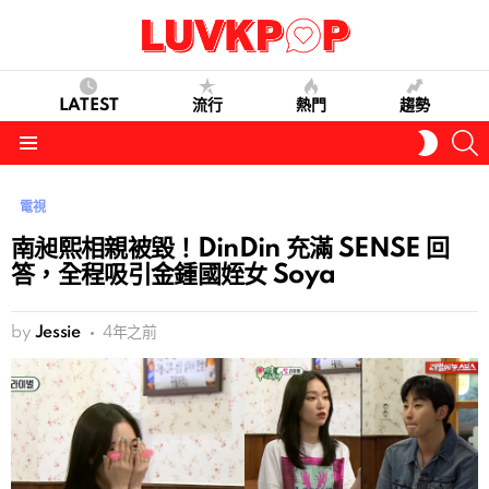
LATEST
流行
熱門
趨勢
S
SWITC
SKIN
Menu
電視
南昶熙相親被毀！DinDin 充滿 SENSE 回
答，全程吸引金鍾國姪女 Soya
by
Jessie
4年之前