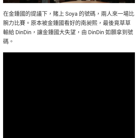
在金鍾國的提議下，賭上 Soya 的號碼，兩人來一場比
腕力比賽。原本被金鍾國看好的南昶熙，最後竟草草
輸給 DinDin，讓金鍾國大失望，由 DinDin 如願拿到號
碼。