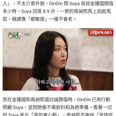
人」，不太介意外貌。DinDin 問 Soya 叔叔金鍾國顏值
多少時，Soya 回答 8.9 分，一旁的南昶熙馬上拍起馬
屁，稱讚像「都敏俊」一樣不會老。
而在金鍾國和南昶熙還討論顏值時，DinDin 已用行動
照顧 Soya，並問她需不需飲料和為她準備。看著一切
的 Soya 表示「真的會心動」，南昶熙不爽說「是侍從