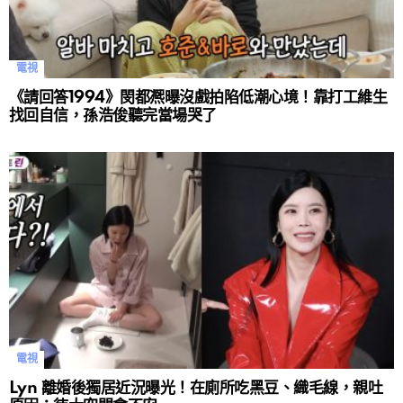
電視
《請回答1994》閔都凞曝沒戲拍陷低潮心境！靠打工維生
找回自信，孫浩俊聽完當場哭了
電視
Lyn 離婚後獨居近況曝光！在廁所吃黑豆、織毛線，親吐