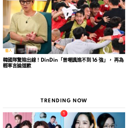
藝人
韓國隊驚險出線！DinDin「曾嘲諷進不到 16 強」， 再為
輕率言論道歉
TRENDING NOW