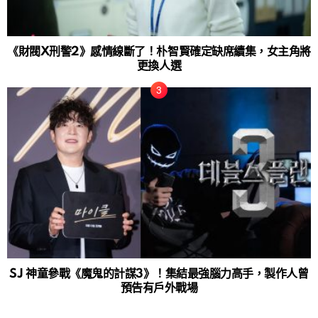
《財閥X刑警2》感情線斷了！朴智賢確定缺席續集，女主角將
更換人選
SJ 神童參戰《魔鬼的計謀3》！集結最強腦力高手，製作人曾
預告有戶外戰場