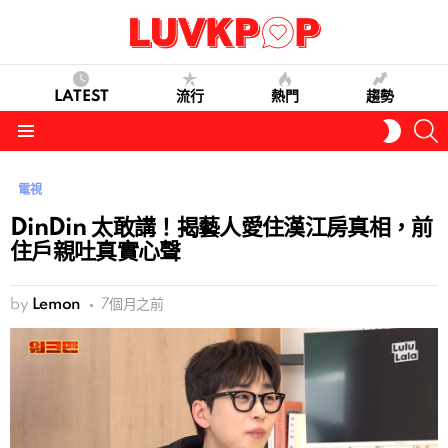
LATEST
流行
熱門
趨勢
S
SWITC
SKIN
Menu
電視
DinDin 太敢講！揭藝人愛住漢江房真相，前
住戶親吐真實心聲
by
Lemon
7個月之前