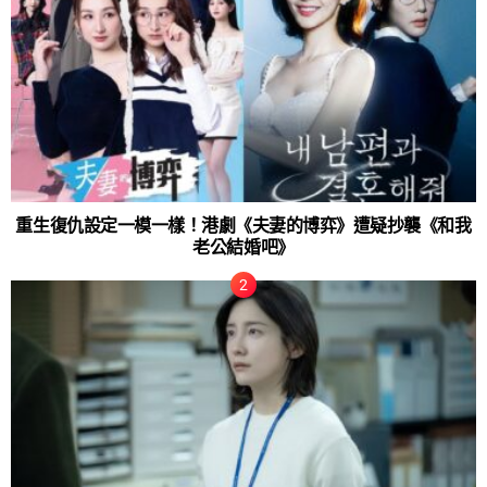
重生復仇設定一模一樣！港劇《夫妻的博弈》遭疑抄襲《和我
老公結婚吧》