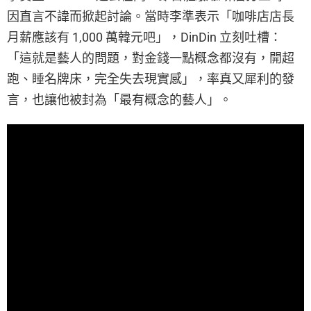
因直言不諱而掀起討論。當時李準表示「咖啡店店長
月薪應該有 1,000 萬韓元吧」，DinDin 立刻吐槽：
「這就是藝人的問題，對金錢一點概念都沒有，開超
跑、睡名牌床，完全失去現實感」，率真又犀利的發
言，也讓他被封為「最有概念的藝人」。