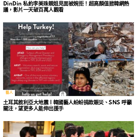
DinDin 私約李美珠親姐見面被婉拒！超高顏值掀韓網熱
議，影片一天破百萬人觀看
藝人
土耳其敘利亞大地震 | 韓國藝人紛紛捐款賑災、SNS 呼籲
關注，望更多人能伸出援手