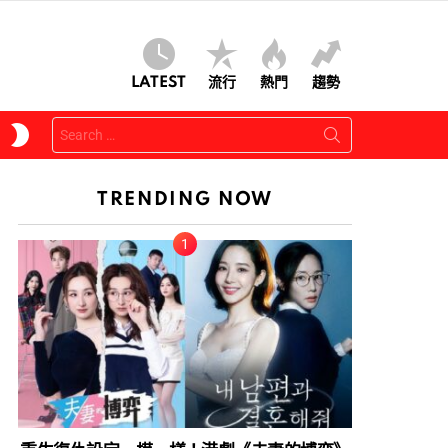
LATEST
流行
熱門
趨勢
Search
SWITCH
for:
SKIN
TRENDING NOW