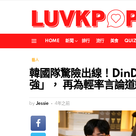
HOME
新聞
排行
流行
美食
QUI
Menu
藝人
韓國隊驚險出線！DinD
強」， 再為輕率言論道
by
Jessie
4年之前