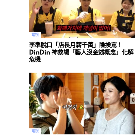
電視
李準脫口「店長月薪千萬」險挨罵！
DinDin 神救場「藝人沒金錢概念」化解
危機
電視