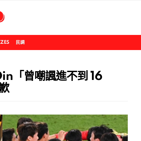
ZZES
民調
in「曾嘲諷進不到 16
歉