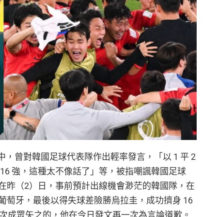
台直播中，曾對韓國足球代表隊作出輕率發言，「以 1 平 2
16 強，這種太不像話了」等，被指嘲諷韓國足球
在昨（2）日，事前預計出線機會渺茫的韓國隊，在
戰勝葡萄牙，最後以得失球差險勝烏拉圭，成功擠身 16
n 再次成眾矢之的，他在今日發文再一次為言論道歉。