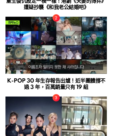
重生復仇設定一模一樣！港劇《夫妻的博弈》
遭疑抄襲《和我老公結婚吧》
K-POP 30 年生存報告出爐！近半團體撐不
過 3 年，百萬銷量只有 19 組