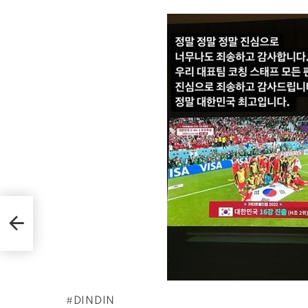
集
S
DINDIN