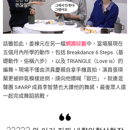
話雖如此，姜棟元在另一檔
網路綜藝
中，當場展現在
五個月內所學的動作，包括 Breakdance 6 Steps（基
礎動作，俗稱六步），以及 TRIANGLE〈Love is〉的
編舞。現場不僅由洪真慶親自拿手機直拍，演員張瑛
蘭更被帥氣模樣迷倒，撲向他嬌喊「歐巴」。就連混
聲團 S#ARP 成員李智慧也大讚他的舞感，最後眾人還
一起完成舞蹈挑戰。