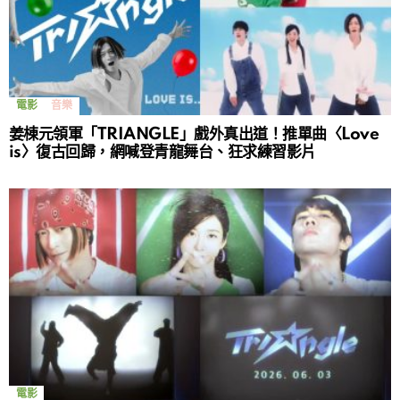
電影
音樂
姜棟元領軍「TRIANGLE」戲外真出道！推單曲〈Love
is〉復古回歸，網喊登青龍舞台、狂求練習影片
電影