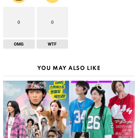
0
0
OMG
WTF
YOU MAY ALSO LIKE