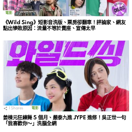
電影
《Wild Sing》短影音洗版、票房卻翻車！評論家、網友
點出慘敗原因：流量不等於賣座、宣傳太早
1
Shares
電影
姜棟元狂練舞 5 個月、嚴泰九進 JYPE 進修！吳正世一句
「我喜歡你～」洗腦全網