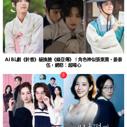
AI BL劇《針香》疑換臉《綠豆傳》！角色神似張東潤、姜泰
伍，網怒：超噁心