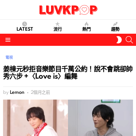
LATEST
流行
熱門
趨勢
S
SWITC
SKIN
Menu
電視
姜棟元秒拒音樂節目千萬公約！說不會跳卻帥
秀六步 +〈Love is〉編舞
by
Lemon
2個月之前