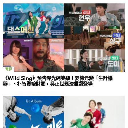
電影
《Wild Sing》預告曝光網笑翻！姜棟元變「生計機
器」、朴智賢嫁財閥，吳正世鬍渣邋遢登場