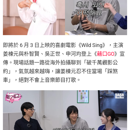
即將於 6 月 3 日上映的喜劇電影《Wild Sing》，主演
姜棟元與朴智賢、吳正世、申河均登上《
藉口GO
》宣
傳。現場話題一路從海外拍攝聊到「破千萬觀影公
約」，氣氛越來越嗨，讓姜棟元忍不住當場「踩煞
車」，絕對不會上音樂節目打歌。