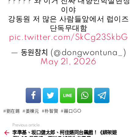
????? 와 이거 진짜 내향인학살현장
이야
강동원 저 많은 사람들앞에서 럽이즈
단독무대함
pic.twitter.com/SkCg23SkbG
— 동원참치 (@dongwontuna_)
May 21, 2026
劉在錫
姜棟元
朴智賢
藉口GO
Previous article
See
more
李準基、坂口健太郎、柯佳嬿同台飆戲！《綁架遊