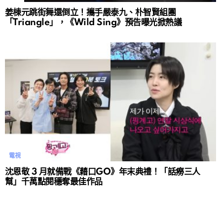
姜棟元跳街舞還倒立！攜手嚴泰九、朴智賢組團
「Triangle」，《Wild Sing》預告曝光掀熱議
電視
沈恩敬 3 月就備戰《藉口GO》年末典禮！「話癆三人
幫」千萬點閱穩奪最佳作品