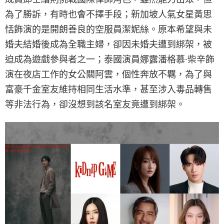
為了勝訴，有時也會不擇手段；新加坡人氣女星黃思
恬飾演的是開朗善良的空服員潔妮絲。原本希望與未
婚夫結婚後成為全職主婦，卻因未婚夫遭到綁架，被
迫成為遊戲參與者之一；泰國演員娜露潘格慕·柴辛飾
演在夜店工作的女公關阿雲，個性奔放不羈，為了與
富豪千金室友維持相同生活水準，甚至涉入毒品轉售
等非法行為，卻沒想到該名室友竟遭到綁架。