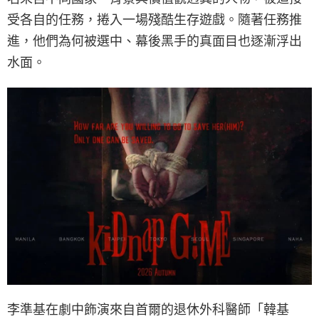
受各自的任務，捲入一場殘酷生存遊戲。隨著任務推
進，他們為何被選中、幕後黑手的真面目也逐漸浮出
水面。
李準基在劇中飾演來自首爾的退休外科醫師「韓基