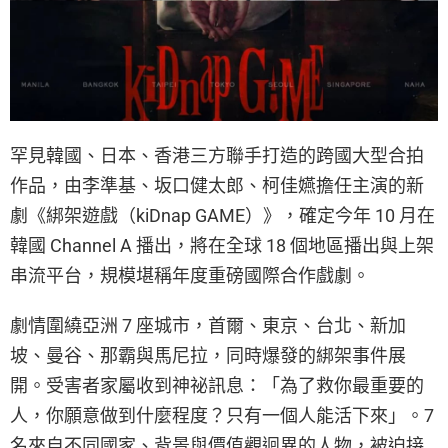
罕見韓國、日本、香港三方聯手打造的跨國大型合拍
作品，由李準基、坂口健太郎、柯佳嬿擔任主演的新
劇《綁架遊戲（kiDnap GAME）》，確定今年 10 月在
韓國 Channel A 播出，將在全球 18 個地區播出與上架
串流平台，規模堪稱年度重磅國際合作戲劇。
劇情圍繞亞洲 7 座城市，首爾、東京、台北、新加
坡、曼谷、那霸與馬尼拉，同時爆發的綁架事件展
開。受害者家屬收到神祕訊息：「為了救你最重要的
人，你願意做到什麼程度？只有一個人能活下來」。7
名來自不同國家、背景與價值觀迥異的人物，被迫接