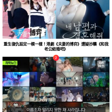
重生復仇設定一模一樣！港劇《夫妻的博弈》遭疑抄襲《和我
老公結婚吧》