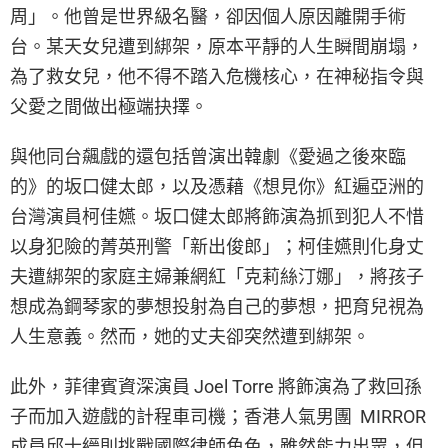
周」。他曾是世界級名醫，卻因個人原因離開手術
台。某天女兒遭到綁架，原本平靜的人生瞬間崩塌，
為了救女兒，他不得不踏入危機核心，在神秘指令與
父愛之間做出極端抉擇。
與他同台飆戲的還包括曾演出韓劇《愛過之後來臨
的》的坂口健太郎，以及憑藉《想見你》紅遍亞洲的
台灣演員柯佳嬿。坂口健太郎將飾演為抓到犯人不惜
以身犯險的菁英刑警「新出俊郎」；柯佳嬿則化身丈
夫遭綁架的家庭主婦兼網紅「克莉絲汀娜」，將孩子
想成為鋼琴家的夢想投射為自己的夢想，把育兒視為
人生意義。然而，她的丈夫卻突然遭到綁架。
此外，菲律賓資深演員 Joel Torre 將飾演為了救回孫
子而加入遊戲的計程車司機；香港人氣男團 MIRROR
成員邱士縉則挑戰國際律師角色，雖然能力出眾，但