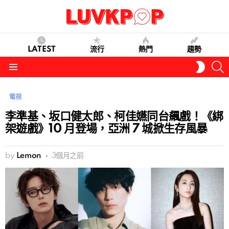
LATEST
流行
熱門
趨勢
S
SWITC
SKIN
Menu
電視
李準基、坂口健太郎、柯佳嬿同台飆戲！《綁
架遊戲》10 月登場，亞洲 7 城掀生存風暴
by
Lemon
3個月之前