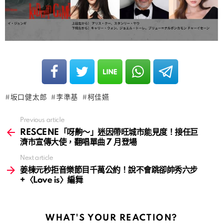
坂口健太郎
李準基
柯佳嬿
Previous article
See
more
RESCENE「呀齁～」迷因帶旺城市能見度！接任巨
濟市宣傳大使，翻唱單曲 7 月登場
Next article
姜棟元秒拒音樂節目千萬公約！說不會跳卻帥秀六步
+〈Love is〉編舞
WHAT'S YOUR REACTION?