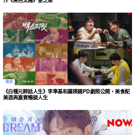
作《黑色太陽》金芝恩
電視
《白種元醉話人生》李準基和羅䁐錫PD劇照公開，美食配
美酒與嘉賓暢談人生