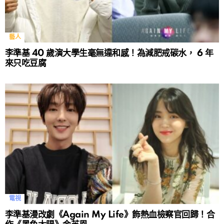
藝人
李準基 40 歲演大學生毫無違和感！為減肥戒碳水， 6 年
來只吃豆腐
電視
李準基漫改劇《Again My Life》飾熱血檢察官回歸！合