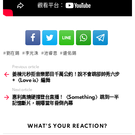
劉在錫
李光洙
池睿恩
邊佑錫
Previous article
See
more
姜棟元秒拒音樂節目千萬公約！說不會跳卻帥秀六步
+〈Love is〉編舞
Next article
惠利高燒硬撐登台直播！〈Something〉跳到一半
記憶斷片，親曝當年昏倒內幕
WHAT'S YOUR REACTION?