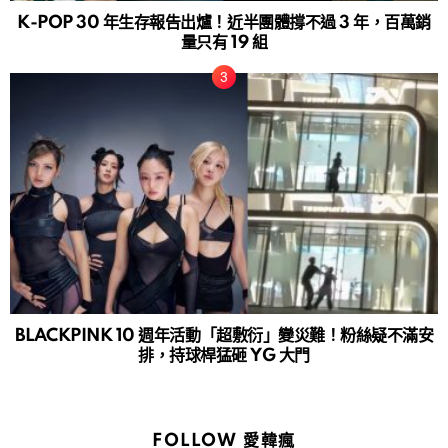
K-POP 30 年生存報告出爐！近半團體撐不過 3 年，百萬銷
量只有 19 組
BLACKPINK 10 週年活動「超敷衍」變災難！粉絲疑不滿安
排，持球桿猛砸 YG 大門
FOLLOW 愛韓瘋