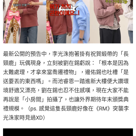
最新公開的預告中，李光洙抱著掛有祝賀緞帶的「長
頸鹿」玩偶現身，立刻被劉在錫虧說：「根本是因為
太難處理，才拿來當喬遷禮物」，邊佑錫也吐槽「是
送要丟的東西嗎」。而池睿恩一踏進新大樓便大讚環
境舒適又漂亮，劉在錫也忍不住感嘆，現在大家不能
再說是「小房間」拍攝了，也讓外界期待年末頒獎典
禮規模。（ps. 感覺這隻長頸鹿好像在《RM》突襲李
光洙家時見過XD）