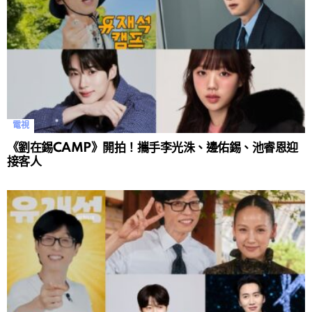
電視
《劉在錫CAMP》開拍！攜手李光洙、邊佑錫、池睿恩迎
接客人