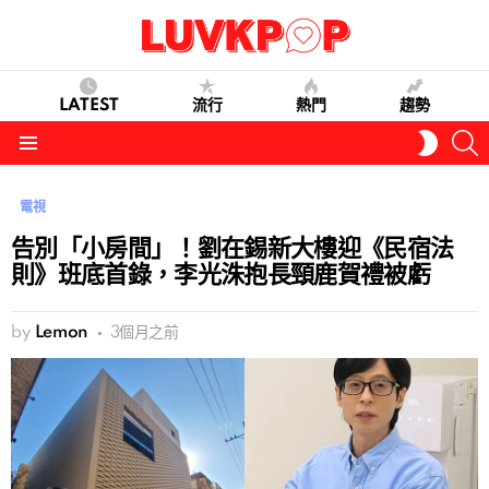
LATEST
流行
熱門
趨勢
S
SWITC
SKIN
Menu
電視
告別「小房間」！劉在錫新大樓迎《民宿法
則》班底首錄，李光洙抱長頸鹿賀禮被虧
by
Lemon
3個月之前