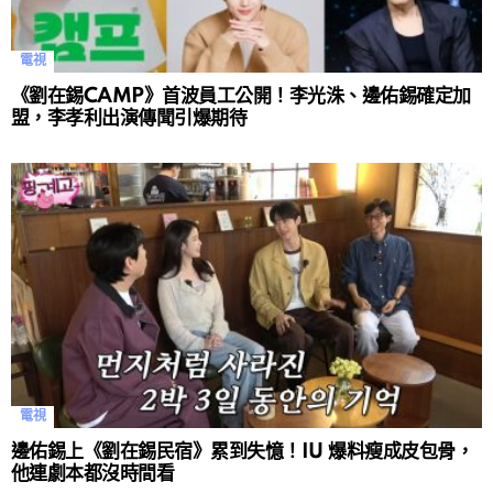
電視
《劉在錫CAMP》首波員工公開！李光洙、邊佑錫確定加
盟，李孝利出演傳聞引爆期待
電視
邊佑錫上《劉在錫民宿》累到失憶！IU 爆料瘦成皮包骨，
他連劇本都沒時間看