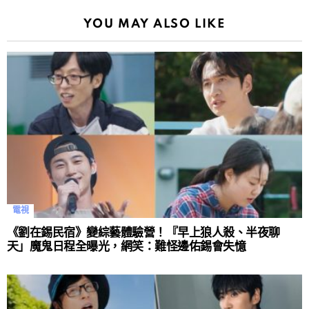
YOU MAY ALSO LIKE
電視
《劉在錫民宿》變綜藝體驗營！『早上狼人殺、半夜聊
天」魔鬼日程全曝光，網笑：難怪邊佑錫會失憶