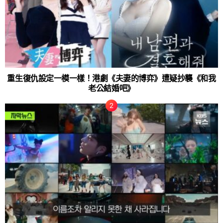
重生復仇設定一模一樣！港劇《夫妻的博弈》遭疑抄襲《和我
老公結婚吧》