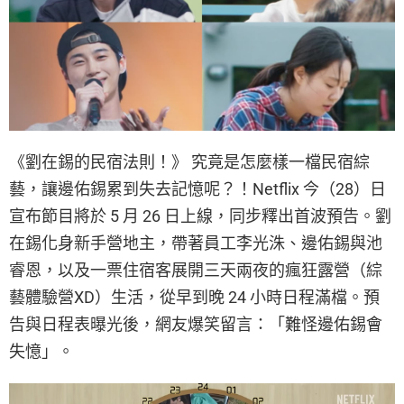
《劉在錫的民宿法則！》 究竟是怎麼樣一檔民宿綜
藝，讓邊佑錫累到失去記憶呢？！Netflix 今（28）日
宣布節目將於 5 月 26 日上線，同步釋出首波預告。劉
在錫化身新手營地主，帶著員工李光洙、邊佑錫與池
睿恩，以及一票住宿客展開三天兩夜的瘋狂露營（綜
藝體驗營XD）生活，從早到晚 24 小時日程滿檔。預
告與日程表曝光後，網友爆笑留言：「難怪邊佑錫會
失憶」。