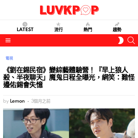
LATEST
流行
熱門
趨勢
S
SWITC
SKIN
Menu
電視
《劉在錫民宿》變綜藝體驗營！『早上狼人
殺、半夜聊天」魔鬼日程全曝光，網笑：難怪
邊佑錫會失憶
by
Lemon
3個月之前