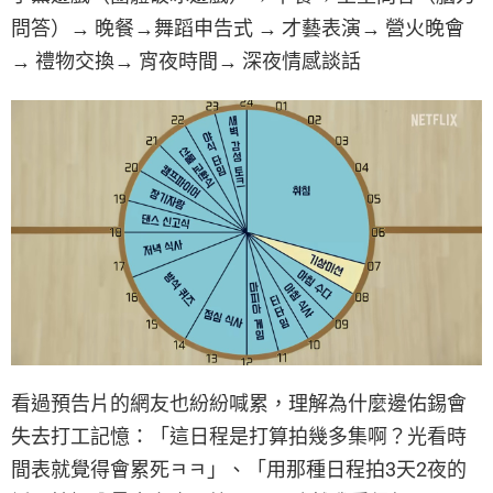
問答）→ 晚餐→舞蹈申告式 → 才藝表演→ 營火晚會
→ 禮物交換→ 宵夜時間→ 深夜情感談話
看過預告片的網友也紛紛喊累，理解為什麼邊佑錫會
失去打工記憶：「這日程是打算拍幾多集啊？光看時
間表就覺得會累死ㅋㅋ」、「用那種日程拍3天2夜的