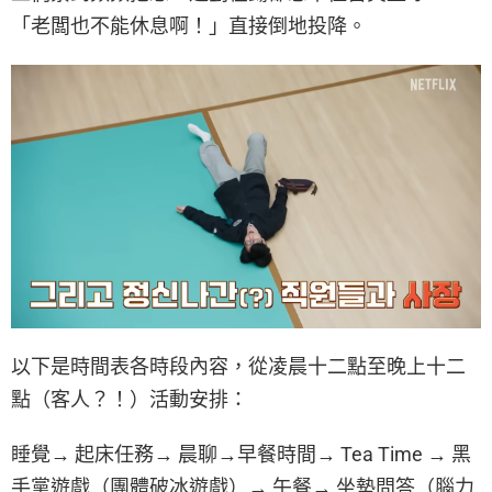
「老闆也不能休息啊！」直接倒地投降。
以下是時間表各時段內容，從凌晨十二點至晚上十二
點（客人？！）活動安排：
睡覺→ 起床任務→ 晨聊→早餐時間→ Tea Time → 黑
手黨遊戲（團體破冰遊戲）→ 午餐→ 坐墊問答（腦力