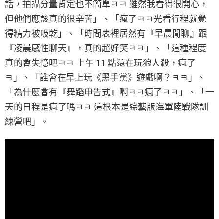
話，拍攝分量肯定也不簡單ㅋㅋ 雖然我看得很開心，
但他們應該真的很辛苦」、「瘋了ㅋㅋ光看行程就覺
得精力被吸乾」、「時間表裡居然有『早晨閒聊』跟
『凌晨感性聊天』，真的超好笑ㅋㅋ」、「這種程度
真的會失憶吧ㅋㅋ 上午 11 點還在玩狼人殺，瘋了
ㅋ」、「誰會在早上玩《黑手黨》遊戲啊？ㅋㅋ」、
「為什麼會有『舞蹈申告式』啊ㅋㅋ瘋了ㅋㅋ」、「一
天的日程是瘋了嗎ㅋㅋ 這根本是綜藝版海軍陸戰隊訓
練營吧」。