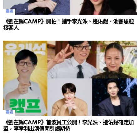
電視
《劉在錫CAMP》開拍！攜手李光洙、邊佑錫、池睿恩迎
接客人
電視
《劉在錫CAMP》首波員工公開！李光洙、邊佑錫確定加
盟，李孝利出演傳聞引爆期待