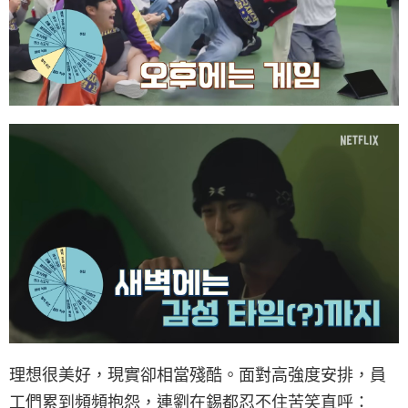
理想很美好，現實卻相當殘酷。面對高強度安排，員
工們累到頻頻抱怨，連劉在錫都忍不住苦笑直呼：