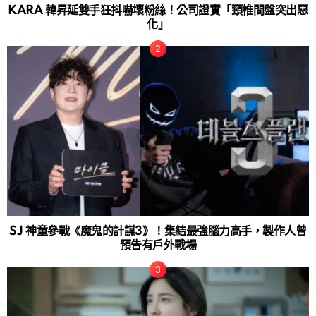
KARA 韓昇延雙手狂抖嚇壞粉絲！公司證實「頸椎間盤突出惡
化」
SJ 神童參戰《魔鬼的計謀3》！集結最強腦力高手，製作人曾
預告有戶外戰場