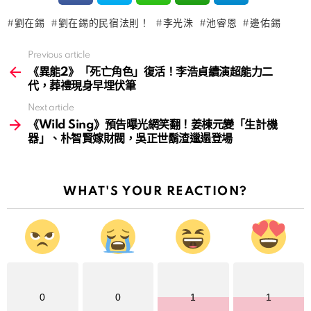
劉在錫
劉在錫的民宿法則！
李光洙
池睿恩
邊佑錫
Previous article
See
more
《異能2》「死亡角色」復活！李浩貞續演超能力二
代，葬禮現身早埋伏筆
Next article
《Wild Sing》預告曝光網笑翻！姜棟元變「生計機
器」、朴智賢嫁財閥，吳正世鬍渣邋遢登場
WHAT'S YOUR REACTION?
0
0
1
1