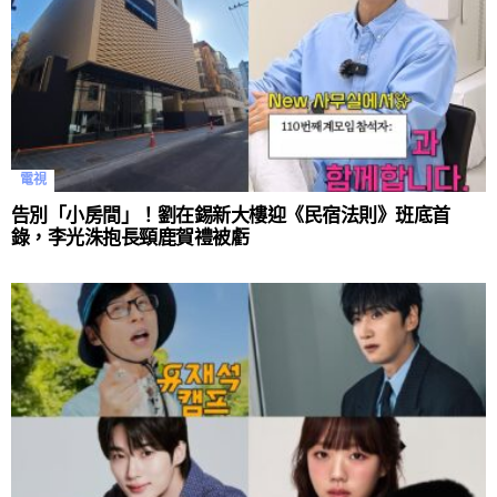
電視
告別「小房間」！劉在錫新大樓迎《民宿法則》班底首
錄，李光洙抱長頸鹿賀禮被虧