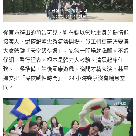
從官方釋出的預告可見，劉在錫以營地主身分熱情迎
接客人，還搭配煙火秀氣勢開場。員工們更豪語要讓
大家體驗「天堂級待遇」，氣氛一開場就嗨翻。不過
仔細一看行程表，根本是體力大考驗。清晨起床任
務、三餐準備、午後團康遊戲、晚間才藝表演，甚至
還安排「深夜感性時間」，24 小時幾乎沒有喘息空
間。