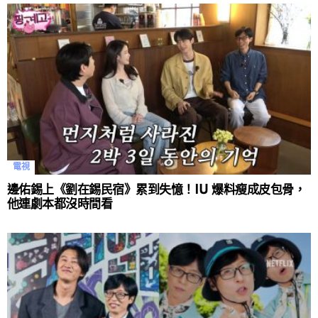
電視
邊佑錫上《劉在錫民宿》累到失憶！IU 爆料瘦成皮包骨，
他連劇本都沒時間看