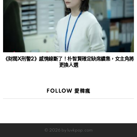
《財閥X刑警2》感情線斷了！朴智賢確定缺席續集，女主角將
更換人選
FOLLOW 愛韓瘋
© 2026 by luvkpop.com