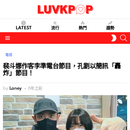
LATEST
流行
熱門
趨勢
S
SWITC
SKIN
Menu
電視
裴斗娜作客李準電台節目，孔劉以簡訊「轟
炸」節目！
by
Laney
6年之前