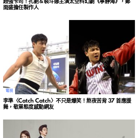
超強卡司！孔劉＆裴斗娜主演太空科幻劇《寧靜海》，鄭
雨盛擔任製作人
電視
李準〈Catch Catch〉不只是爆笑！熬夜苦背 37 首應援
舞，敬業態度感動網友