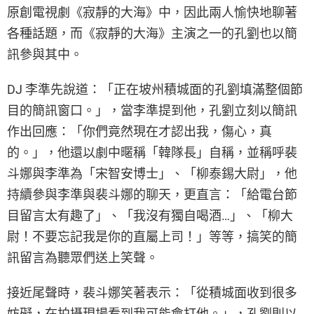
原創電視劇《寂靜的大海》中，因此兩人愉快地聊著
各種話題，而《寂靜的大海》主演之一的孔劉也以簡
訊參與其中。
DJ 李準先說道：「正在坡州積城面的孔劉填滿整個節
目的簡訊窗口。」，當李準提到他，孔劉立刻以簡訊
作出回應：「你們竟然現在才認出我，傷心，真
的。」，他還以劇中暱稱「韓隊長」自稱，並稱呼裴
斗娜與李準為「宋智安博士」、「柳泰錫大尉」，他
持續參與李準與裴斗娜的聊天，更直言：「給電台節
目留言太有趣了」、「我沒有獨自喝酒…」、「柳大
尉！不要忘記我是你的直屬上司！」等等，搞笑的簡
訊留言為聽眾們送上笑聲。
接近尾聲時，裴斗娜笑著表示：「從積城面收到很多
妨礙，在拍攝現場看到我可能會打他。」，孔劉則以