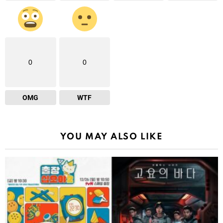
0
0
OMG
WTF
YOU MAY ALSO LIKE