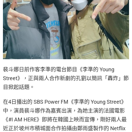
裴斗娜日前作客李準的電台節目《李準的 Young
Street》，正與兩人合作新劇的孔劉以簡訊「轟炸」節
目掀起話題。
在4日播出的 SBS Power FM《李準的 Young Street》
中，演員裴斗娜作為嘉賓出演，為她主演的法國電影
《#I AM HERE》即將在韓國上映而宣傳，剛好兩人最
近正於坡州市積城面合作拍攝由鄭雨盛製作的 Netflix