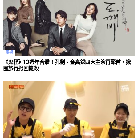
電視
《鬼怪》10週年合體！孔劉、金高銀四大主演再聚首，揪
團旅行掀回憶殺