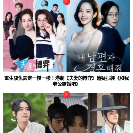
重生復仇設定一模一樣！港劇《夫妻的博弈》遭疑抄襲《和我
老公結婚吧》