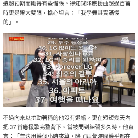
遠超預期而顯得有些慌張。得知球隊應援曲超過百首
時更是瞪大雙眼，擔心坦言：「我學舞其實滿慢
的」。
不過向來以拚勁著稱的他沒有退縮，更在短短幾天內
把 37 首應援歌完整背下。當被問到練習多久時，他直
言：「無法用幾個小時來算，除了睡覺時間幾乎都在