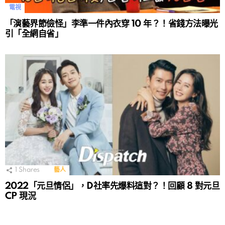
電視
「演藝界節儉怪」李準一件內衣穿 10 年？！省錢方法曝光
引「全網自省」
1
Shares
藝人
2022「元旦情侶」，D社率先爆料這對？！回顧 8 對元旦
CP 現況