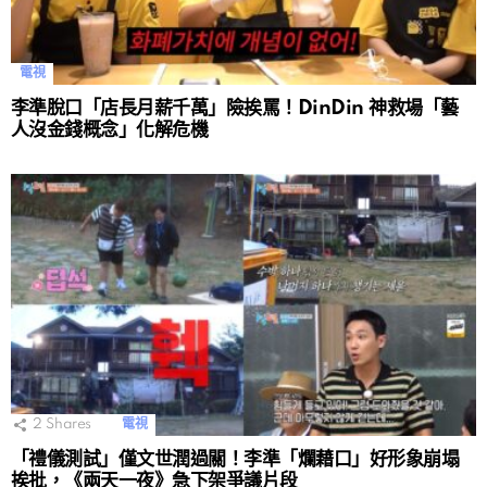
電視
李準脫口「店長月薪千萬」險挨罵！DinDin 神救場「藝
人沒金錢概念」化解危機
2
Shares
電視
「禮儀測試」僅文世潤過關！李準「爛藉口」好形象崩塌
挨批，《兩天一夜》急下架爭議片段