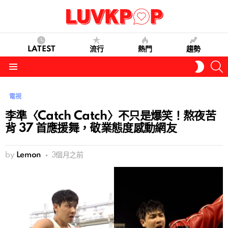
LATEST
流行
熱門
趨勢
S
SWITC
SKIN
Menu
電視
李準〈Catch Catch〉不只是爆笑！熬夜苦
背 37 首應援舞，敬業態度感動網友
by
Lemon
3個月之前