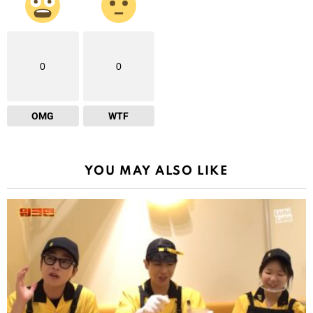
0
0
OMG
WTF
YOU MAY ALSO LIKE