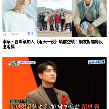
2
Shares
電視
李準、曹世鎬加入《兩天一夜》填補空缺！網友對選角反
應兩極