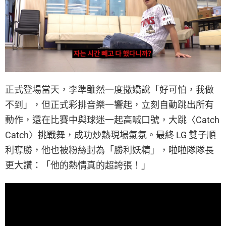
正式登場當天，李準雖然一度撒嬌說「好可怕，我做
不到」，但正式彩排音樂一響起，立刻自動跳出所有
動作，還在比賽中與球迷一起高喊口號，大跳〈Catch
Catch〉挑戰舞，成功炒熱現場氣氛。最終 LG 雙子順
利奪勝，他也被粉絲封為「勝利妖精」，啦啦隊隊長
更大讚：「他的熱情真的超誇張！」