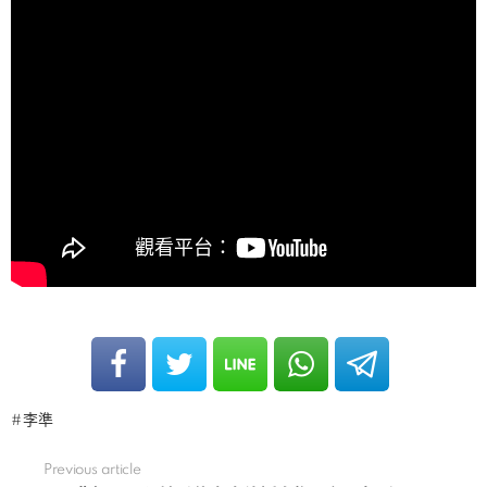
李準
Previous article
See