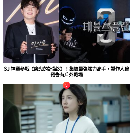
SJ 神童參戰《魔鬼的計謀3》！集結最強腦力高手，製作人曾
預告有戶外戰場