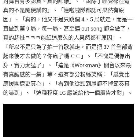
對舞台有多認真。真的帥爆」、「說除了睡覺都在背
真的不是隨便講的」、「連啦啦隊都認可果然有原
因」、「真的，他又不是只跳個 4、5 局就走，而是一
直做到第 9 局，每一局、甚至連 out song 都全做了，
真的超扯ㅋㅋㅋ能紅這麼久的人果然都有原因」、
「所以不是只為了拍一首歌就走，而是把 37 首全部背
起來後才去做的？你瘋了嗎 ㄷㄷ」、「不愧是偶像出
身，實力太猛了」、「這是《Workman》開台以來最
有真誠感的一集」等。還有部分粉絲笑稱：「感覺比
應援團還更真心」、「看到他從頭到尾都不掉節奏真
的嚇到」、「這種程度 LG 應該給他一個廣告才對」。