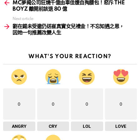
more
MC夢揭公司狂燒千億由車佳媛自掏腰包！怒斥 THE
BOYZ 離開前該退 80 億
Next article
劉在錫未受邀仍送崔真實女兒禮金！不忘知遇之恩，
因她一句推薦改變人生
WHAT'S YOUR REACTION?
0
0
0
0
ANGRY
CRY
LOL
LOVE