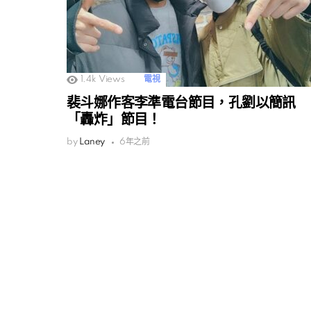
1.4k
Views
電視
裴斗娜作客李準電台節目，孔劉以簡訊
「轟炸」節目！
by
Laney
6年之前