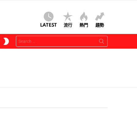
LATEST
流行
熱門
趨勢
Search
SWITCH
for:
SKIN