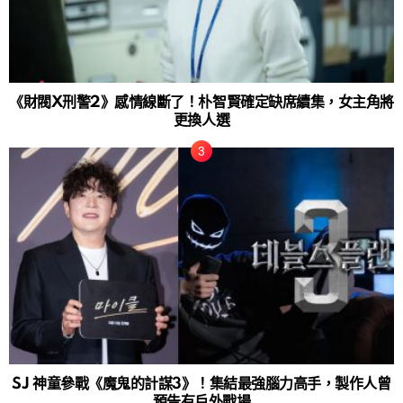
《財閥X刑警2》感情線斷了！朴智賢確定缺席續集，女主角將
更換人選
SJ 神童參戰《魔鬼的計謀3》！集結最強腦力高手，製作人曾
預告有戶外戰場