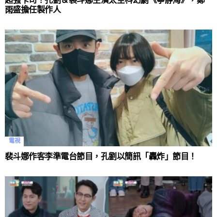
超強卡司！孔劉＆裴斗娜主演太空科幻劇《寧靜海》，鄭
雨盛擔任製作人
電視
裴斗娜作客李準電台節目，孔劉以簡訊「轟炸」節目！