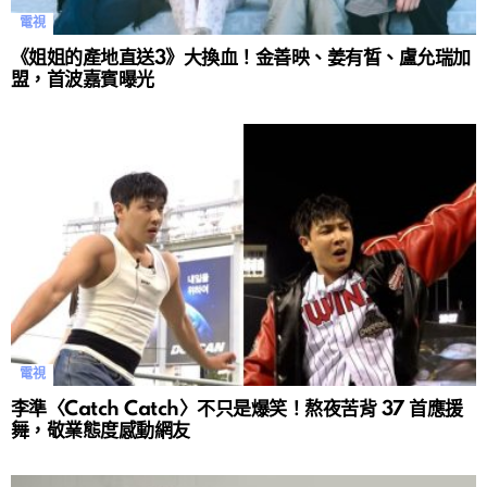
電視
《姐姐的產地直送3》大換血！金善映、姜有晳、盧允瑞加
盟，首波嘉賓曝光
電視
李準〈Catch Catch〉不只是爆笑！熬夜苦背 37 首應援
舞，敬業態度感動網友