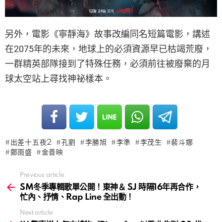
另外，電影《寧靜海》故事改編同名短篇電影，講述
在2075年的未來，地球上的必須資源早已枯竭荒廢，
一群精英部隊接到了特殊任務，必須前往被廢棄的月
球太空站上尋找神祕樣本。
出差十五夜2
孔劉
李勝旭
李準
李茂生
裴斗娜
鄭雨盛
金善映
Previous article
See
more
SM冬季專輯歌單公開！東神＆ SJ 時隔16年再合作，
忙內、抒情、Rap Line 全出動！
Next article