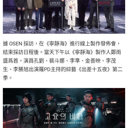
據 OSEN 採訪，在《寧靜海》進行線上製作發佈會，
結束採訪日程後。當天下午以《寧靜海》製作人鄭雨
盛爲首，演員孔劉、裴斗娜、李準、金善映、李茂
生、李勝旭出演羅PD主持的綜藝《出差十五夜》第二
季。