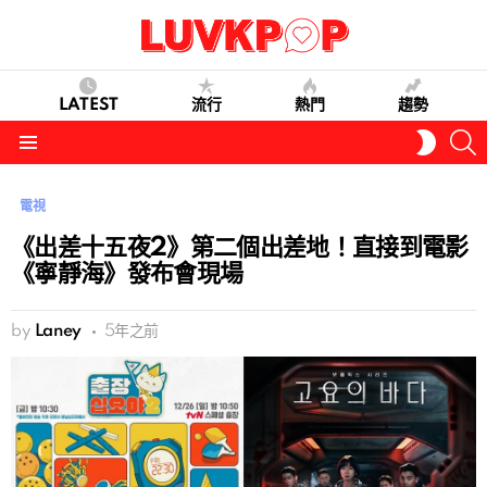
LATEST
流行
熱門
趨勢
S
SWITC
SKIN
Menu
電視
《出差十五夜2》第二個出差地！直接到電影
《寧靜海》發布會現場
by
Laney
5年之前