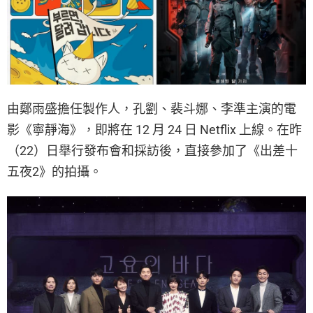
由鄭雨盛擔任製作人，孔劉、裴斗娜、李準主演的電
影《寧靜海》，即將在 12 月 24 日 Netflix 上線。在昨
（22）日舉行發布會和採訪後，直接參加了《出差十
五夜2》的拍攝。