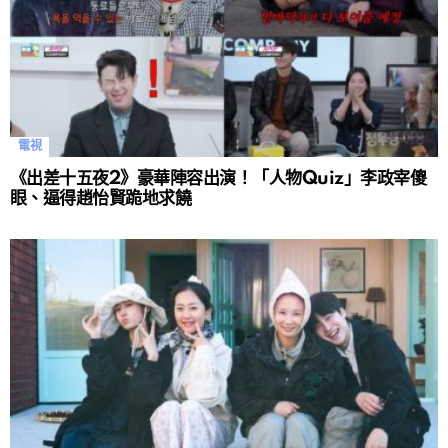
電視
《出差十五夜2》豪華陣容出演！「人物Quiz」李政宰傻
眼、逼得趙怡賢跪地求饒