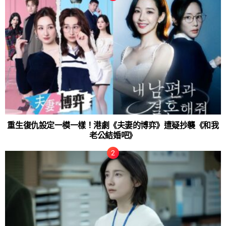
重生復仇設定一模一樣！港劇《夫妻的博弈》遭疑抄襲《和我
老公結婚吧》