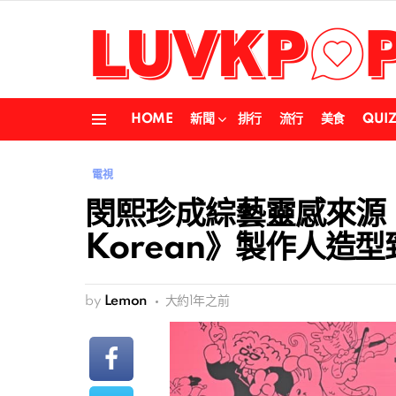
HOME
新聞
排行
流行
美食
QUI
Menu
電視
閔熙珍成綜藝靈感來源！《
Korean》製作人造
by
Lemon
大約1年之前