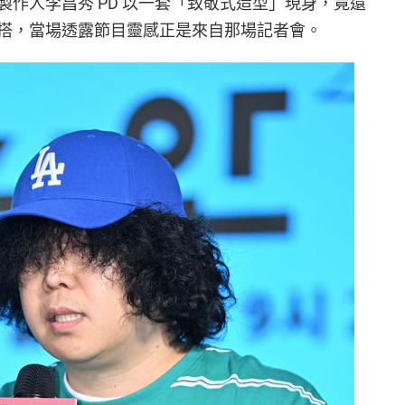
作人李昌秀 PD 以一套「致敬式造型」現身，竟還
搭，當場透露節目靈感正是來自那場記者會。