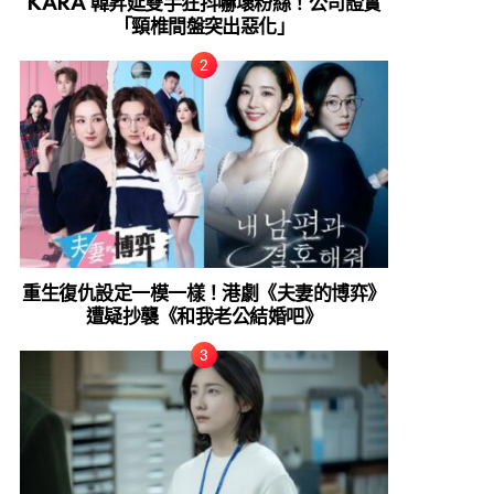
KARA 韓昇延雙手狂抖嚇壞粉絲！公司證實
「頸椎間盤突出惡化」
重生復仇設定一模一樣！港劇《夫妻的博弈》
遭疑抄襲《和我老公結婚吧》