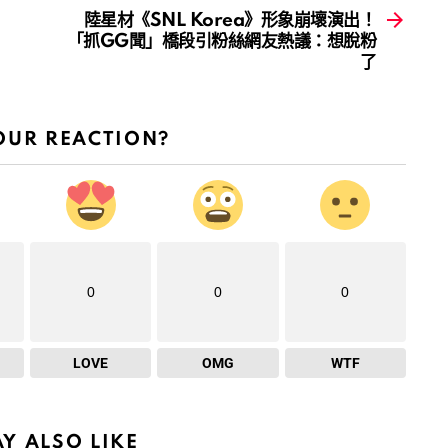
陸星材《SNL Korea》形象崩壞演出！
「抓GG聞」橋段引粉絲網友熱議：想脫粉
了
OUR REACTION?
0
0
0
LOVE
OMG
WTF
Y ALSO LIKE