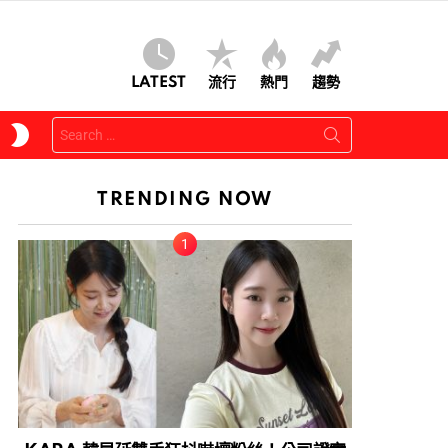
LATEST
流行
熱門
趨勢
Search
SWITCH
for:
SKIN
TRENDING NOW