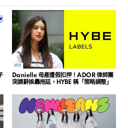
綜合
子
Danielle 母產遭假扣押！ADOR 律師團
突請辭挨轟拖延，HYBE 稱「策略調整」