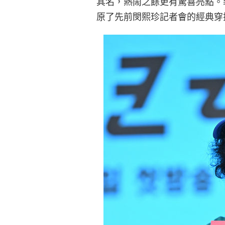
其名，熱鬧之餘更有驚喜亮點。製
原了先前閔熙珍記者會的經典穿