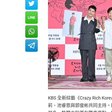
KBS 全新綜藝《Crazy Ric
莉、池睿恩與郭俊彬共同主持。節