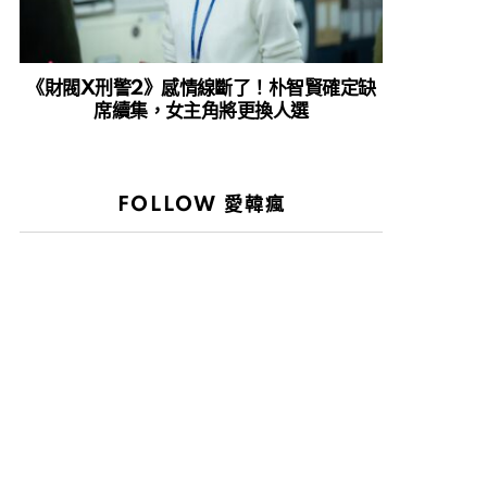
《財閥X刑警2》感情線斷了！朴智賢確定缺
席續集，女主角將更換人選
FOLLOW 愛韓瘋