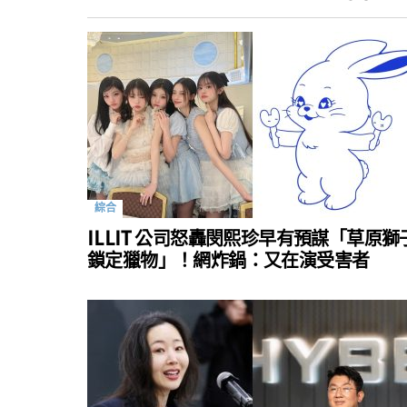
綜合
ILLIT 公司怒轟閔熙珍早有預謀「草原獅
鎖定獵物」！網炸鍋：又在演受害者