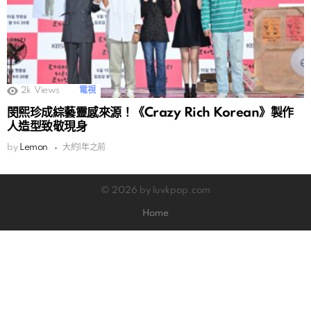
2k
Views
電視
閔熙珍成綜藝靈感來源！《Crazy Rich Korean》製作
人造型致敬現身
by
Lemon
大約1年之前
© 2026 by luvkpop.com
Home