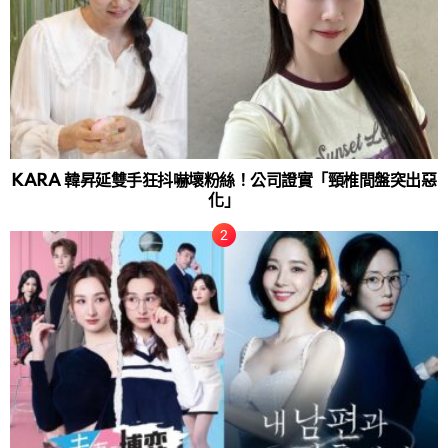
KARA 韓昇延雙手狂抖嚇壞粉絲！公司證實「頸椎間盤突出惡
化」