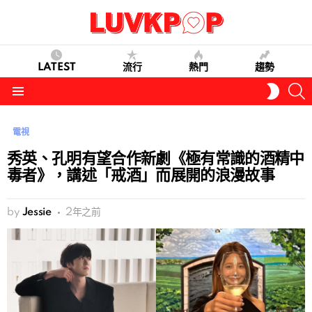
LATEST
流行
熱門
趨勢
S
SWITC
SKIN
Menu
電視
秀英、孔明有望合作新劇《極有常識的酒精中
毒者》，講述「戒酒」而展開的浪漫故事
by
Jessie
2年之前