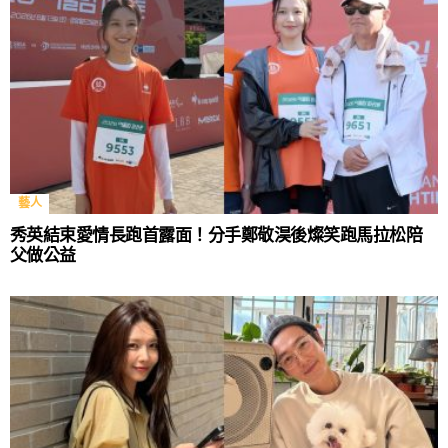
藝人
秀英結束愛情長跑首露面！分手鄭敬淏後燦笑跑馬拉松陪
父做公益