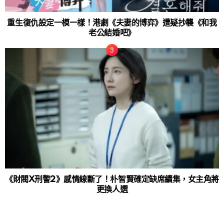
重生復仇設定一模一樣！港劇《夫妻的博弈》遭疑抄襲《和我
老公結婚吧》
《財閥X刑警2》感情線斷了！朴智賢確定缺席續集，女主角將
更換人選