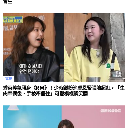
習生
電視
秀英義氣現身《RM》！少時鐵粉池睿恩緊張臉超紅，「生
肉奉偶像、手被牽僵住」可愛模樣網笑翻