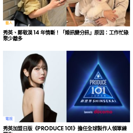
藝人
秀英、鄭敬淏 14 年情斷！「婚訊變分訊」原因：工作忙碌
聚少離多
電視
秀英加盟日版《PRODUCE 101》擔任全球製作人領軍練