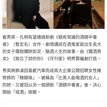
崔秀英、孔明有望通過新劇《極有常識的酒精中毒
者》（暫定名）合作，劇情講述在酒鬼家庭出生長大
的女子擺脫爛醉如泥、酗酒人生的故事，由《獨酒男
女》《致忘了詩的你》《月刊家》明秀賢編劇打造。
秀英將飾演因喜歡汽車而成爲大企業公開招聘女性維
修師的「韓錦珠」，被稱為「比男人能喝酒的女人」
的她，又被冠以另一個頭銜「酒精中毒者」後，決心
開始「戒酒」挑戰。