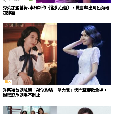
秀英加盟基努·李維新作《復仇芭蕾》，驚喜釋出角色海報
超帥氣
藝人
秀英舞台劇惹議！疑似粉絲「拿大砲」快門聲響徹全場，
觀眾怒斥劇場不制止