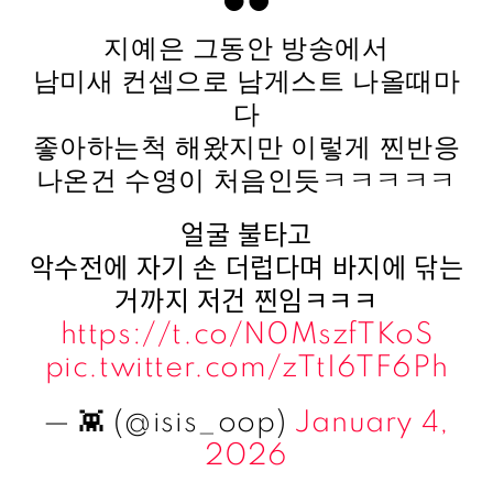
지예은 그동안 방송에서
남미새 컨셉으로 남게스트 나올때마
다
좋아하는척 해왔지만 이렇게 찐반응
나온건 수영이 처음인듯ㅋㅋㅋㅋㅋ
얼굴 불타고
악수전에 자기 손 더럽다며 바지에 닦는
거까지 저건 찐임ㅋㅋㅋ
https://t.co/N0MszfTKoS
pic.twitter.com/zTtI6TF6Ph
— 👾 (@isis_oop)
January 4,
2026