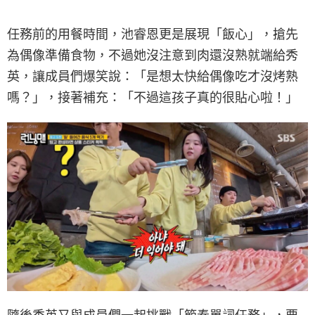
任務前的用餐時間，池睿恩更是展現「飯心」，搶先
為偶像準備食物，不過她沒注意到肉還沒熟就端給秀
英，讓成員們爆笑說：「是想太快給偶像吃才沒烤熟
嗎？」，接著補充：「不過這孩子真的很貼心啦！」