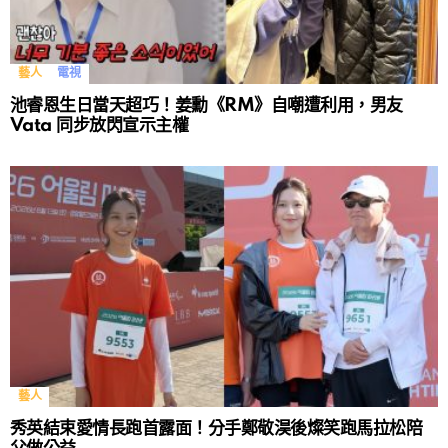
藝人
電視
池睿恩生日當天超巧！姜勳《RM》自嘲遭利用，男友
Vata 同步放閃宣示主權
藝人
秀英結束愛情長跑首露面！分手鄭敬淏後燦笑跑馬拉松陪