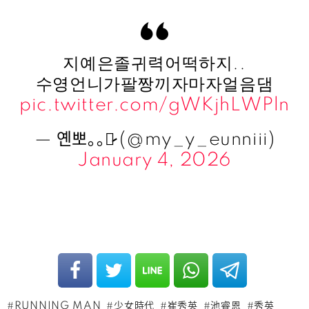
지예은졸귀력어떡하지..
수영언니가팔짱끼자마자얼음댐
pic.twitter.com/gWKjhLWPln
— 옌뽀｡｡♡̷̷̷ (@my_y_eunniii)
January 4, 2026
RUNNING MAN
少女時代
崔秀英
池睿恩
秀英