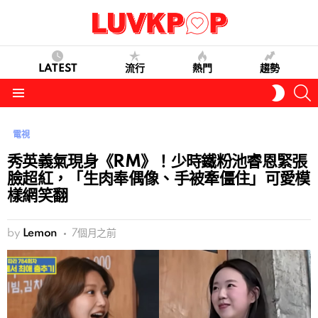
LATEST
流行
熱門
趨勢
S
SWITC
SKIN
Menu
電視
秀英義氣現身《RM》！少時鐵粉池睿恩緊張
臉超紅，「生肉奉偶像、手被牽僵住」可愛模
樣網笑翻
by
Lemon
7個月之前