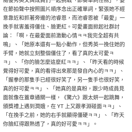
隨後秀英又與成員們一起挑戰「節奏單詞任務」，要
在節拍聲中按照圖片順序念出正確單詞，緊張她不經
意靠近和抓著旁邊的池睿恩，而池睿恩被「最愛」一
挽手就害羞得僵住、臉更紅。可愛畫面掀起社群討
論：「啊，在最愛面前激動心情ㅋㅋ我完全超有共
鳴」、「她原本還有一點小動作，但秀英一挽住她的
手臂，她就立刻整個僵住了，看了真的太可愛ㅋ
ㅋ」、「你的臉怎麼這麼紅ㅋㅋ」、「昨天看的時候
覺得好可愛，真的看得出來那是發自內心的ㅋㅋ」、
「握拳的那隻手已經很好笑了，另一隻手也很好笑，
真的好可愛ㅋㅋ」、「她真的是真粉，跟少時成員見
面就像在蓋章通關一樣，《驚六》跟太妍一起跳舞，
頒獎禮上遇到潤娥，在 YT 上又跟孝淵碰面ㅋㅋ」、
「在挽手之前，她的右手就顯得僵硬ㅋㅋ」、「昨天
你臉紅得跟熟透了，真的好可愛ㅋㅋ」。