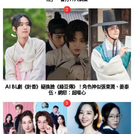
AI BL劇《針香》疑換臉《綠豆傳》！角色神似張東潤、姜泰
伍，網怒：超噁心