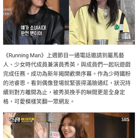
《Running Man》上週節目一通電話邀請到屬馬藝
人、少女時代成員兼演員秀英，與成員們一起玩遊戲
完成任務，成功為新年揭開歡樂序幕。作為少時鐵粉
的池睿恩，看到偶像登場就緊張得滿臉通紅，狀況持
續到對方離開為止，被秀英挽手的瞬間更是全身定
格，可愛模樣笑翻一眾網友。