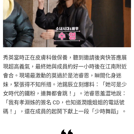
秀英當時正在皮膚科做保養，聽到邀請後爽快答應展
現超高義氣，最終她與成員約好一小時後在江南附近
會合。現場最激動的莫過於是池睿恩，瞬間化身迷
妹，緊張得不知所措。池錫辰立刻爆料：「她可是少
女時代的鐵粉，連舞都會跳！」。池睿恩羞澀地說：
「我有孝淵姊的簽名 CD，也知道潤娥姐姐的電話號
碼！」，還在成員的起鬨下獻上一段「少時舞蹈」。