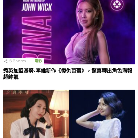
5
Shares
電影
秀英加盟基努·李維新作《復仇芭蕾》，驚喜釋出角色海報
超帥氣