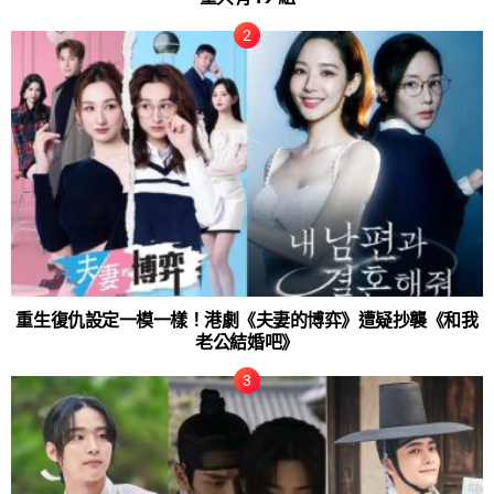
重生復仇設定一模一樣！港劇《夫妻的博弈》遭疑抄襲《和我
老公結婚吧》