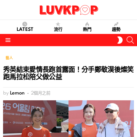
LATEST
流行
熱門
趨勢
S
SWITC
SKIN
Menu
藝人
秀英結束愛情長跑首露面！分手鄭敬淏後燦笑
跑馬拉松陪父做公益
by
Lemon
2個月之前