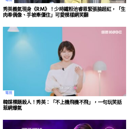
電視
秀英義氣現身《RM》！少時鐵粉池睿恩緊張臉超紅，「生
肉奉偶像、手被牽僵住」可愛模樣網笑翻
電視
韓媒標題殺人！秀英：「不上機飛機不飛」，一句玩笑話
惹網爆氣