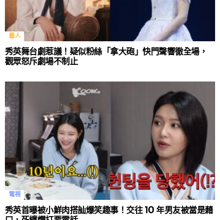
藝人
秀英舞台劇惹議！疑似粉絲「拿大砲」快門聲響徹全場，
觀眾怒斥劇場不制止
電視
秀英首曝被小鮮肉搭訕爆笑趣事！交往 10 年男友被當是藉