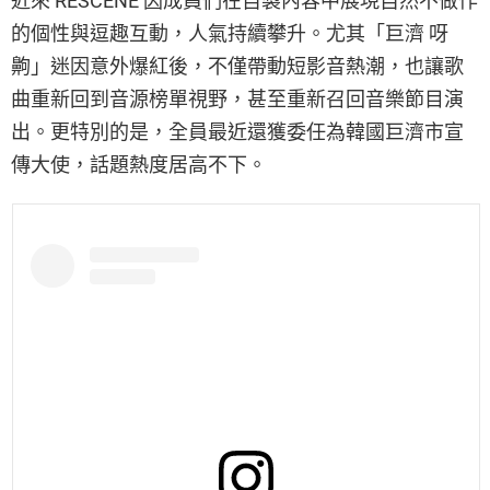
近來 RESCENE 因成員們在自製內容中展現自然不做作
的個性與逗趣互動，人氣持續攀升。尤其「巨濟 呀
齁」迷因意外爆紅後，不僅帶動短影音熱潮，也讓歌
曲重新回到音源榜單視野，甚至重新召回音樂節目演
出。更特別的是，全員最近還獲委任為韓國巨濟市宣
傳大使，話題熱度居高不下。