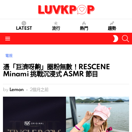
LATEST
流行
熱門
趨勢
S
SWITC
SKIN
Menu
電視
憑「巨濟呀齁」圈粉無數！RESCENE
Minami 挑戰沉浸式 ASMR 節目
by
Lemon
2個月之前