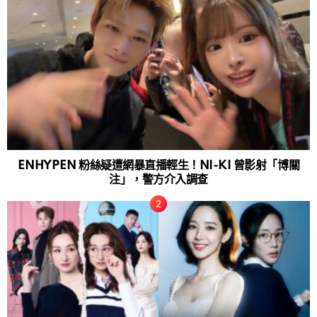
ENHYPEN 粉絲疑遭網暴直播輕生！NI-KI 曾影射「博關
注」，警方介入調查