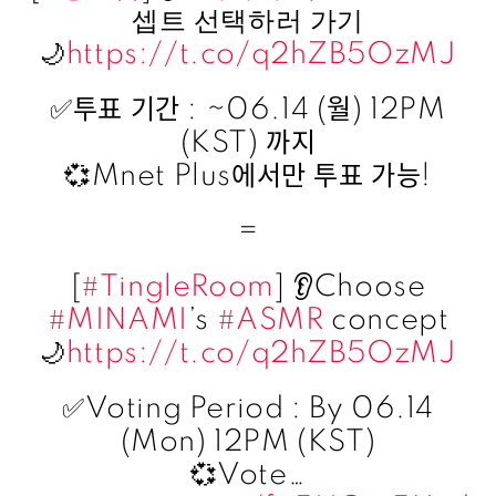
셉트 선택하러 가기
🌙
https://t.co/q2hZB5OzMJ
✅투표 기간 : ~06.14 (월) 12PM
(KST) 까지
💞Mnet Plus에서만 투표 가능!
=
[
#TingleRoom
] 👂Choose
#MINAMI
’s
#ASMR
concept
🌙
https://t.co/q2hZB5OzMJ
✅Voting Period : By 06.14
(Mon) 12PM (KST)
💞Vote…