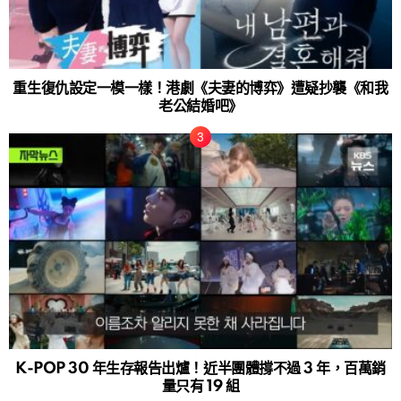
重生復仇設定一模一樣！港劇《夫妻的博弈》遭疑抄襲《和我
老公結婚吧》
K-POP 30 年生存報告出爐！近半團體撐不過 3 年，百萬銷
量只有 19 組