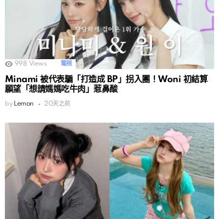
998
Views
電視
Minami 被代表騙「打造成 BP」拐入團！Woni 初結算
願望「想請媽媽吃牛肉」惹鼻酸
by
Lemon
20天之前