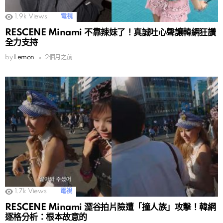
1.9k
Views
電視
RESCENE Minami 不靠辣妹了！真誠吐心聲讓韓網狂讚
全力支持
by
Lemon
2個月之前
1.7k
Views
電視
RESCENE Minami 澀谷拍片險遭「撞人族」攻擊！韓網
逐格分析：根本故意的