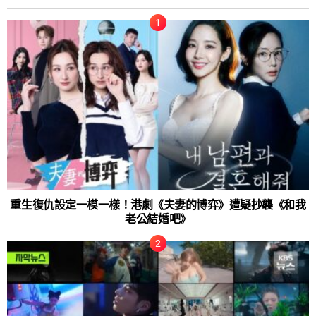
重生復仇設定一模一樣！港劇《夫妻的博弈》遭疑抄襲《和我
老公結婚吧》