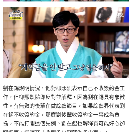
劉在錫說明情況，他對柳熙烈表示自己不收簽約金工
作，但柳熙烈隨即反對並解釋，因為劉在錫具有象徵
性。有無數的後輩在做綜藝節目，如果綜藝界代表劉
在錫不收簽約金，那麼對後輩收簽約金一事成為負
擔，不能打開這個先例。劉在錫也解釋有可能好心卻