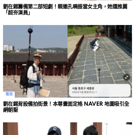
劉在錫籌備第二部短劇！親邀孔曉振當女主角，她還推薦
「超夯演員」
電視
劉在錫背設備拍街景！本尊畫面定格 NAVER 地圖吸引全
網朝聖