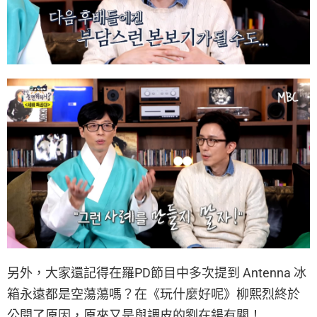
另外，大家還記得在羅PD節目中多次提到 Antenna 冰
箱永遠都是空蕩蕩嗎？在《玩什麼好呢》柳熙烈終於
公開了原因，原來又是與調皮的劉在鍚有關！