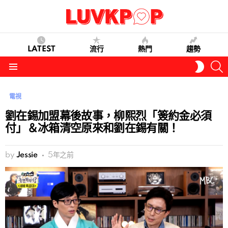
LATEST
流行
熱門
趨勢
S
SWITC
SKIN
Menu
電視
劉在錫加盟幕後故事，柳熙烈「簽約金必須
付」＆冰箱清空原來和劉在錫有關！
by
Jessie
5年之前