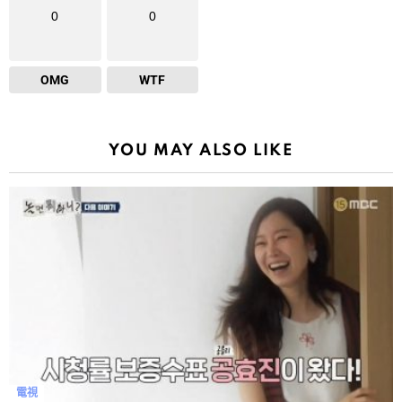
0
0
OMG
WTF
YOU MAY ALSO LIKE
電視