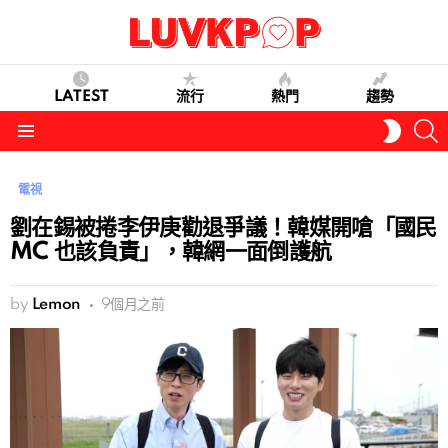
LATEST
流行
熱門
趨勢
S
SWITC
SKIN
Menu
電視
劉在錫被捲李伊庚勸退爭議！韓媒開嗆「國民
MC 也該負責」，韓網一面倒護航
by
Lemon
9個月之前