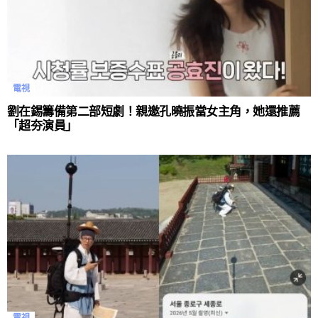
電視
劉在錫籌備第二部短劇！親邀孔曉振當女主角，她還推薦
「超夯演員」