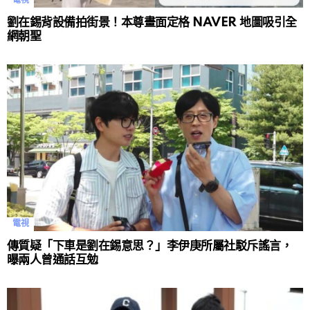
電視
劉在錫背設備拍街景！本尊畫面定格 NAVER 地圖吸引全
網朝聖
電視
傳質疑「下車是劉在錫意思？」李伊庚所屬社駁斥謠言，
曝兩人曾通話互勉