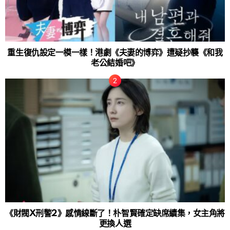
重生復仇設定一模一樣！港劇《夫妻的博弈》遭疑抄襲《和我
老公結婚吧》
《財閥X刑警2》感情線斷了！朴智賢確定缺席續集，女主角將
更換人選