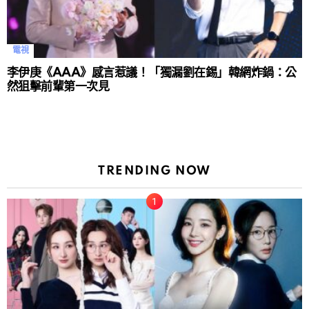
電視
李伊庚《AAA》感言惹議！「獨漏劉在錫」韓網炸鍋：公
然狙擊前輩第一次見
TRENDING NOW