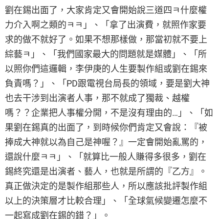
劉在錫出面了，大家肯定又會開始說三道四ㅋ什麼權
力介入啊之類的ㅋㅋ」、「拿了出演費，就照作家要
求的做不就好了。如果不想那樣做，那當初就不要上
綜藝ㅋ」、「我們國家最大的問題就是媒體」、「所
以照你們這邏輯，李伊庚的人生要製作組或劉在錫來
負責嗎？」、「PD跟電視台局長的領域，要是劉大神
也去干涉到出演者人事，那不就成了獨裁、越權
嗎？？企業把人事權分開，不是沒有理由的…」、「如
果劉在錫真的出面了，到時候你們肯定又會說：『被
捧成大神就以為自己是神喔？』一定會開始亂罵的，
還說什麼ㅋㅋ」、「就算比一般人賺得多很多，劉在
錫終究還是出演者、藝人，也就是所謂的『乙方』。
真正做決定的是製作組那些人，所以應該批評製作組
以上的決策層才比較合理」、「全球氣候變遷怎麼不
一起寫成劉在錫的錯？」。