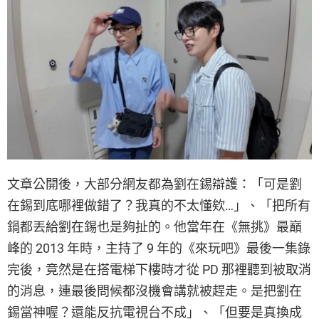
文章公開後，大部分網友都為劉在錫辯護：「可是劉
在錫到底哪裡做錯了？我真的不太懂欸…」、「把所有
鍋都丟給劉在錫也是夠扯的。他當年在《無挑》最巔
峰的 2013 年時，主持了 9 年的《來玩吧》最後一集錄
完後，竟然是在搭電梯下樓時才從 PD 那裡聽到被取消
的消息，連最後問候都沒機會講就被趕走。是把劉在
錫當神喔？還能反抗電視台不成」、「但要是真換成