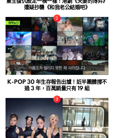
重生復仇設定一模一樣！港劇《夫妻的博弈》
遭疑抄襲《和我老公結婚吧》
K-POP 30 年生存報告出爐！近半團體撐不
過 3 年，百萬銷量只有 19 組