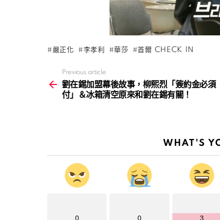
嚴正化
李孝利
華莎
首爾 CHECK IN
Previous article
See
more
劉在錫加盟幕後故事，柳熙烈「簽約金必須
付」＆冰箱清空原來和劉在錫有關！
WHAT'S Y
0
0
3