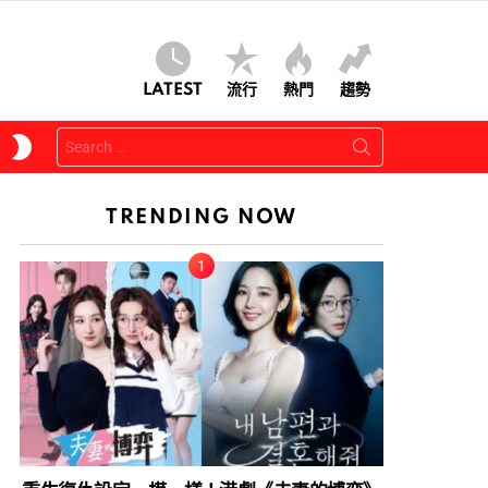
LATEST
流行
熱門
趨勢
Search
SWITCH
for:
SKIN
TRENDING NOW