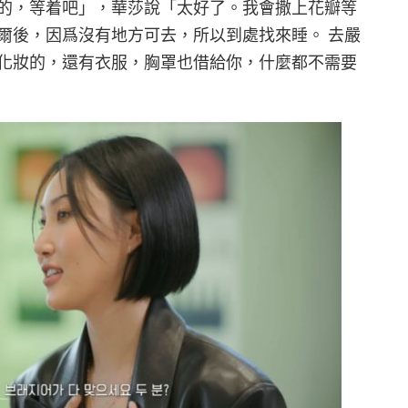
的，等着吧」，華莎說「太好了。我會撒上花瓣等
爾後，因爲沒有地方可去，所以到處找來睡。 去嚴
化妝的，還有衣服，胸罩也借給你，什麼都不需要