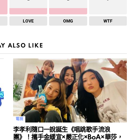
LOVE
OMG
WTF
Y ALSO LIKE
電視
李孝利隨口一說誕生《唱跳歌手流浪
團》！攜手金緩宣×嚴正化×BoA×華莎，