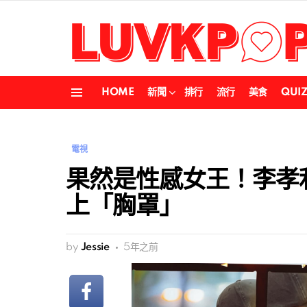
HOME
新聞
排行
流行
美食
QUI
Menu
電視
果然是性感女王！李孝
上「胸罩」
by
Jessie
5年之前