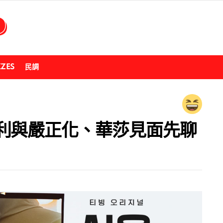
ZZES
民調
利與嚴正化、華莎見面先聊