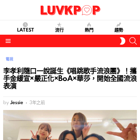
LATEST
流行
熱門
趨勢
S
SWITC
SKIN
Menu
電視
李孝利隨口一說誕生《唱跳歌手流浪團》！攜
手金緩宣×嚴正化×BoA×華莎，開始全國流浪
表演
by
Jessie
3年之前