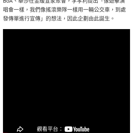
BoA、華莎在金緩宣家聚會，
李孝利提出「像遊擊演
唱會一樣，我們像搖滾樂隊一樣用一輛公交車，到處
發傳單進行宣傳」的想法，因此企劃由此誕生。