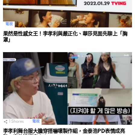
電視
果然是性感女王！李孝利與嚴正化、華莎見面先聊上「胸
罩」
1
Shares
電視
李孝利舞台服大膽穿搭嚇壞製作組，金泰浩PD表情成亮