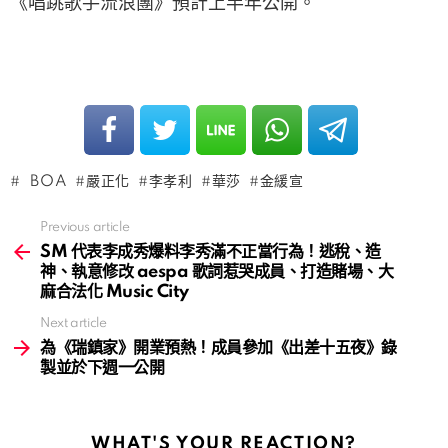
《唱跳歌手流浪團》預計上半年公開。
BOA
嚴正化
李孝利
華莎
金緩宣
Previous article
See
more
SM 代表李成秀爆料李秀滿不正當行為！逃稅、造
神、執意修改 aespa 歌詞惹哭成員、打造賭場、大
麻合法化 Music City
Next article
為《瑞鎮家》開業預熱！成員參加《出差十五夜》錄
製並於下週一公開
WHAT'S YOUR REACTION?