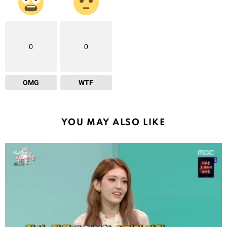
0
0
OMG
WTF
YOU MAY ALSO LIKE