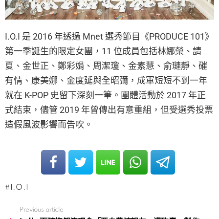
I.O.I 是 2016 年透過 Mnet 選秀節目《PRODUCE 101》
第一季誕生的限定女團，11 位成員包括林娜榮、請
夏、金世正、鄭彩娟、周潔瓊、金素慧、俞璉靜、磪
有情、康美娜、金度延與全昭彌，成軍短短不到一年
就在 K-POP 史留下深刻一筆。團體活動於 2017 年正
式結束，儘管 2019 年曾傳出有意重組，但受選秀投票
造假風波影響而告吹。
I.O.I
Previous article
See