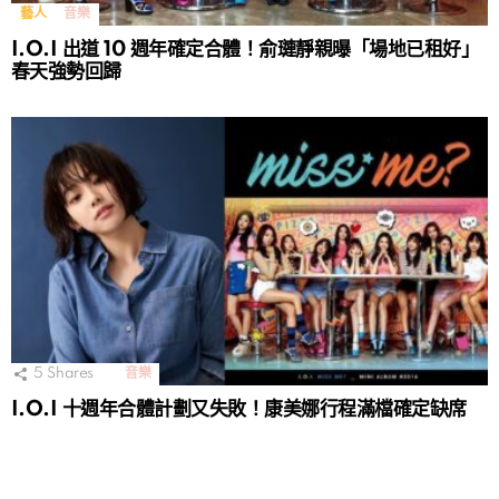
藝人
音樂
I.O.I 出道 10 週年確定合體！俞璉靜親曝「場地已租好」
春天強勢回歸
5
Shares
音樂
I.O.I 十週年合體計劃又失敗！康美娜行程滿檔確定缺席