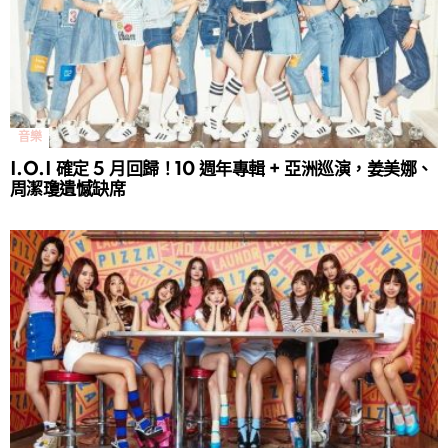
音樂
I.O.I 確定 5 月回歸！10 週年專輯 + 亞洲巡演，姜美娜、
周潔瓊遺憾缺席