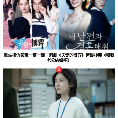
重生復仇設定一模一樣！港劇《夫妻的博弈》遭疑抄襲《和我
老公結婚吧》