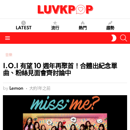
LATEST
流行
熱門
趨勢
S
SWITC
SKIN
Menu
音樂
I.O.I 有望 10 週年再聚首！合體出紀念單
曲、粉絲見面會齊討論中
by
Lemon
大約1年之前