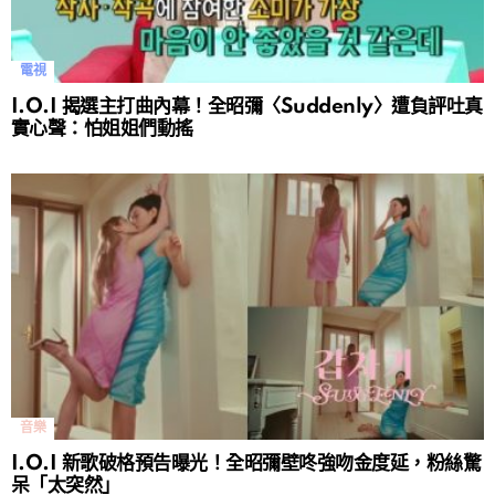
電視
I.O.I 揭選主打曲內幕！全昭彌〈Suddenly〉遭負評吐真
實心聲：怕姐姐們動搖
音樂
I.O.I 新歌破格預告曝光！全昭彌壁咚強吻金度延，粉絲驚
呆「太突然」