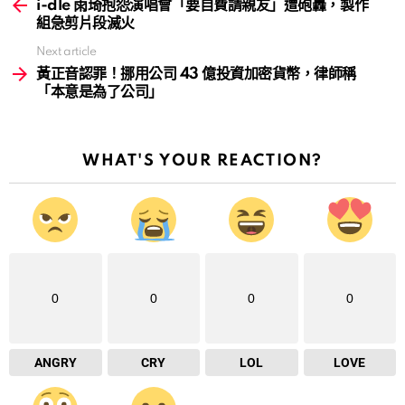
more
i-dle 雨琦抱怨演唱會「要自費請親友」遭砲轟，製作
組急剪片段滅火
Next article
黃正音認罪！挪用公司 43 億投資加密貨幣，律師稱
「本意是為了公司」
WHAT'S YOUR REACTION?
0
0
0
0
ANGRY
CRY
LOL
LOVE