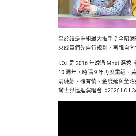
至於誰是重組最大推手？全昭彌
來成員們先自行規劃，再親自向
I.O.I 是 2016 年透過 Mne
10 週年，時隔 9 年再度重
俞璉靜、磪有情、金度延與全昭彌
辦世界巡迴演唱會《2026 I.O.I Con