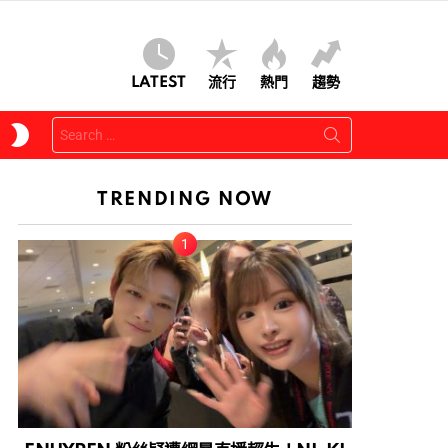
LATEST
流行
熱門
趨勢
Search
SWITCH
for:
SKIN
TRENDING NOW