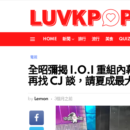
HOME
新聞
排行
流行
美食
QUI
Menu
電視
全昭彌揭 I.O.I 重
再找 CJ 談，請夏成最
by
Lemon
3個月之前