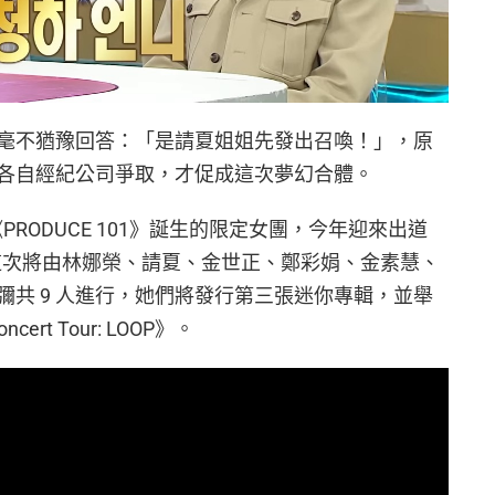
毫不猶豫回答：「是請夏姐姐先發出召喚！」，原
各自經紀公司爭取，才促成這次夢幻合體。
t 選秀《PRODUCE 101》誕生的限定女團，今年迎來出道
組。這次將由林娜榮、請夏、金世正、鄭彩娟、金素慧、
共 9 人進行，她們將發行第三張迷你專輯，並舉
cert Tour: LOOP》。