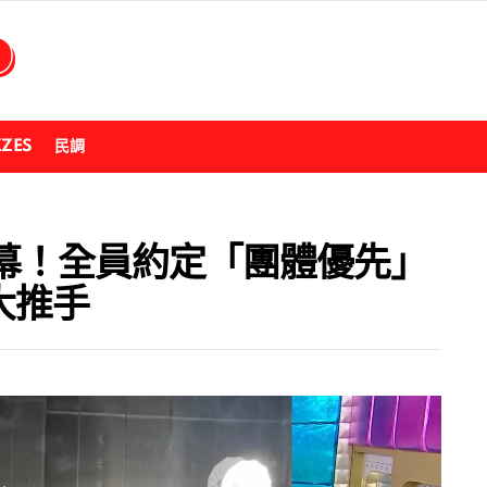
ZZES
民調
組內幕！全員約定「團體優先」
大推手