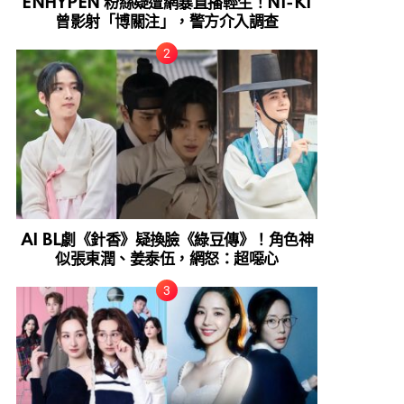
ENHYPEN 粉絲疑遭網暴直播輕生！NI-KI
曾影射「博關注」，警方介入調查
AI BL劇《針香》疑換臉《綠豆傳》！角色神
似張東潤、姜泰伍，網怒：超噁心