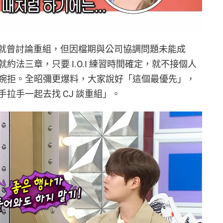
7 週年時就曾討論重組，但因檔期與公司協調問題未能成
法三章，只要 I.O.I 練習時間確定，就不接個人
婉拒。全昭彌更爆料，大家說好「這個最優先」，
拉手一起去找 CJ 談重組」。